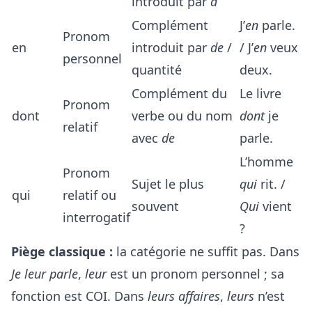
introduit par
à
Complément
J’
en
parle.
Pronom
en
introduit par
de
/
/ J’
en
veux
personnel
quantité
deux.
Complément du
Le livre
Pronom
dont
verbe ou du nom
dont
je
relatif
avec
de
parle.
L’homme
Pronom
Sujet le plus
qui
rit. /
qui
relatif ou
souvent
Qui
vient
interrogatif
?
Piège classique :
la catégorie ne suffit pas. Dans
Je leur parle
,
leur
est un pronom personnel ; sa
fonction est COI. Dans
leurs affaires
,
leurs
n’est