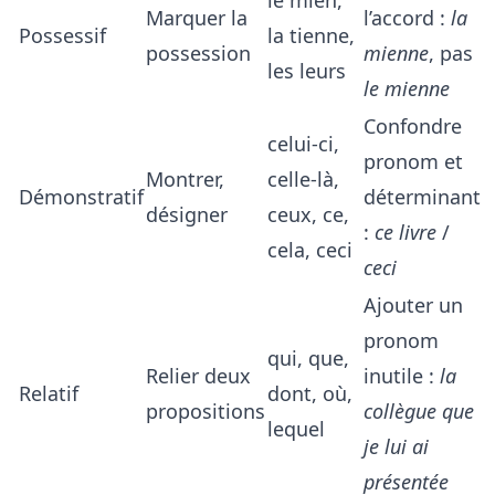
Marquer la
l’accord :
la
Possessif
la tienne,
possession
mienne
, pas
les leurs
le mienne
Confondre
celui-ci,
pronom et
Montrer,
celle-là,
Démonstratif
déterminant
désigner
ceux, ce,
:
ce livre
/
cela, ceci
ceci
Ajouter un
pronom
qui, que,
Relier deux
inutile :
la
Relatif
dont, où,
propositions
collègue que
lequel
je lui ai
présentée