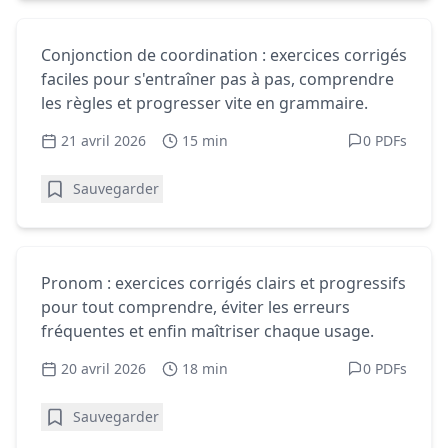
Homophones - Exercices gratuits
Conjonction de coordination : exercices
Conjonction de coordination : exercices corrigés
corrigés faciles
faciles pour s'entraîner pas à pas, comprendre
les règles et progresser vite en grammaire.
21 avril 2026
15 min
0 PDFs
Sauvegarder
Homophones - Exercices gratuits
Pronom : exercices corrigés pour enfin
Pronom : exercices corrigés clairs et progressifs
tout maîtriser
pour tout comprendre, éviter les erreurs
fréquentes et enfin maîtriser chaque usage.
20 avril 2026
18 min
0 PDFs
Sauvegarder