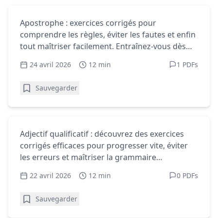
Homophones - Exercices gratuits
Apostrophe : exercices corrigés pour
Apostrophe : exercices corrigés pour
enfin tout maîtriser
comprendre les règles, éviter les fautes et enfin
tout maîtriser facilement. Entraînez-vous dès
maintenant !
24 avril 2026
12 min
1 PDFs
Sauvegarder
Homophones - Exercices gratuits
Adjectif qualificatif : exercices corrigés
Adjectif qualificatif : découvrez des exercices
efficaces
corrigés efficaces pour progresser vite, éviter
les erreurs et maîtriser la grammaire
facilement.
22 avril 2026
12 min
0 PDFs
Sauvegarder