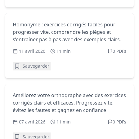
Homophones - Exercices gratuits
Homonyme : exercices corrigés faciles
Homonyme : exercices corrigés faciles pour
pour progresser
progresser vite, comprendre les pièges et
s’entraîner pas à pas avec des exemples clairs.
11 avril 2026
11 min
0 PDFs
Sauvegarder
Homophones - Exercices gratuits
Orthographe : exercices corrigés pour
Améliorez votre orthographe avec des exercices
progresser vite
corrigés clairs et efficaces. Progressez vite,
évitez les fautes et gagnez en confiance !
07 avril 2026
11 min
0 PDFs
Sauvegarder