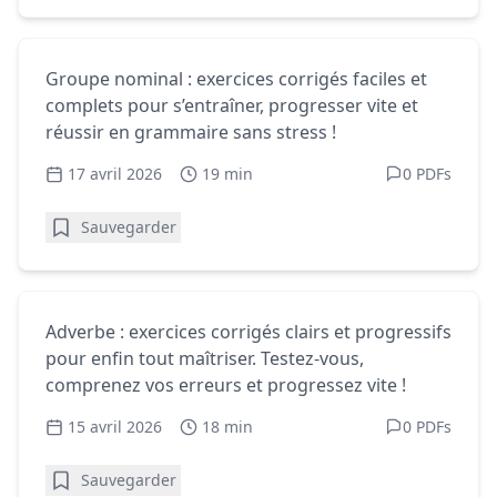
Homophones - Exercices gratuits
Groupe nominal : exercices corrigés
Groupe nominal : exercices corrigés faciles et
faciles et complets
complets pour s’entraîner, progresser vite et
réussir en grammaire sans stress !
17 avril 2026
19 min
0 PDFs
Sauvegarder
Homophones - Exercices gratuits
Adverbe : exercices corrigés pour enfin
Adverbe : exercices corrigés clairs et progressifs
tout maîtriser
pour enfin tout maîtriser. Testez-vous,
comprenez vos erreurs et progressez vite !
15 avril 2026
18 min
0 PDFs
Sauvegarder