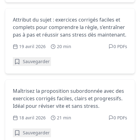
Homophones - Exercices gratuits
Attribut du sujet : exercices corrigés
Attribut du sujet : exercices corrigés faciles et
faciles et complets
complets pour comprendre la règle, s’entraîner
pas à pas et réussir sans stress dès maintenant.
19 avril 2026
20 min
0 PDFs
Sauvegarder
Homophones - Exercices gratuits
Proposition subordonnée : exercices
Maîtrisez la proposition subordonnée avec des
corrigés faciles
exercices corrigés faciles, clairs et progressifs.
Idéal pour réviser vite et sans stress.
18 avril 2026
21 min
0 PDFs
Sauvegarder