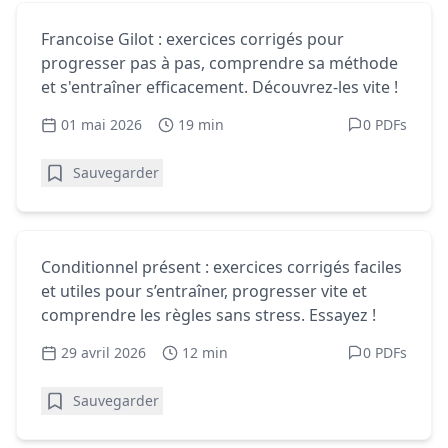
Homophones - Exercices gratuits
Françoise Gilot : exercices corrigés
Francoise Gilot : exercices corrigés pour
pour progresser
progresser pas à pas, comprendre sa méthode
et s'entraîner efficacement. Découvrez-les vite !
01 mai 2026
19 min
0 PDFs
Sauvegarder
Homophones - Exercices gratuits
Conditionnel présent : exercices
Conditionnel présent : exercices corrigés faciles
corrigés faciles et utiles
et utiles pour s’entraîner, progresser vite et
comprendre les règles sans stress. Essayez !
29 avril 2026
12 min
0 PDFs
Sauvegarder