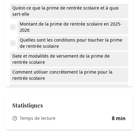
Qu’est-ce que la prime de rentrée scolaire et à quoi
sert-elle
Montant de la prime de rentrée scolaire en 2025-
2026
Quelles sont les conditions pour toucher la prime
de rentrée scolaire
Date et modalités de versement de la prime de
rentrée scolaire
Comment utiliser concrètement la prime pour la
rentrée scolaire
Ce que pensent les parents du montant de la prime
de rentrée scolaire
Peut-on toucher la prime de rentrée scolaire après 18
Statistiques
ans ?
8 min
Temps de lecture
Que faire en cas de dépassement léger du plafond de
ressources ?
La prime est-elle versée pour un enfant entrant en CP