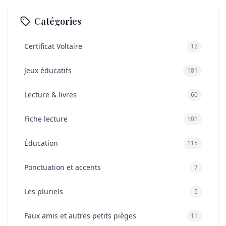
avant 6 ans ?
Catégories
L’essentiel à retenir pour une rentrée plus sereine
Certificat Voltaire
12
Jeux éducatifs
181
Lecture & livres
60
Fiche lecture
101
Éducation
115
Ponctuation et accents
7
Les pluriels
5
Faux amis et autres petits pièges
11