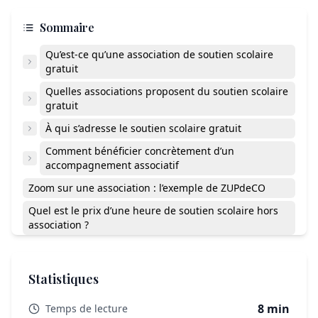
Sommaire
Qu’est-ce qu’une association de soutien scolaire
gratuit
Quelles associations proposent du soutien scolaire
gratuit
À qui s’adresse le soutien scolaire gratuit
Comment bénéficier concrètement d’un
accompagnement associatif
Zoom sur une association : l’exemple de ZUPdeCO
Quel est le prix d’une heure de soutien scolaire hors
association ?
Existe-t-il du soutien scolaire gratuit à domicile ?
Quelle est la différence entre plateforme privée et
Statistiques
association ?
Trouver l’accompagnement qui convient à votre enfant
8 min
Temps de lecture