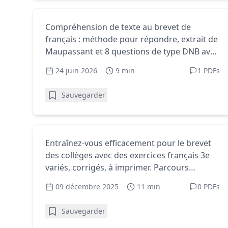
Exercices français 3e - PDF gratuits à imprimer
Compréhension de texte au
Compréhension de texte au brevet de
français : méthode pour répondre, extrait de
brevet : exercices corrigés
Maupassant et 8 questions de type DNB avec
corrigés rédigés.
24 juin 2026
9 min
1 PDFs
Sauvegarder
Exercices français 3e - PDF gratuits à imprimer
Exercices français 3e pour
Entraînez-vous efficacement pour le brevet
des collèges avec des exercices français 3e
préparer le brevet
variés, corrigés, à imprimer. Parcours
progressif et conseils pour progresser.
09 décembre 2025
11 min
0 PDFs
Sauvegarder