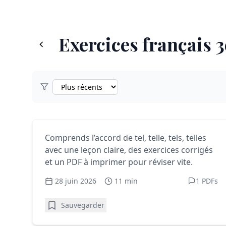
Exercices français 
Exercices français 3e - PDF gratuits à imprimer
L’Accord de « Tel que » en 3e :
Comprends l’accord de tel, telle, tels, telles
avec une leçon claire, des exercices corrigés
méthode et exercices
et un PDF à imprimer pour réviser vite.
28 juin 2026
11 min
1 PDFs
Sauvegarder