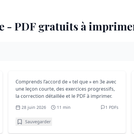
3e - PDF gratuits à imprim
Exercices français 3e - PDF gratuits à imprimer
Comment réussir l’Accord de «
Comprends l’accord de « tel que » en 3e avec
une leçon courte, des exercices progressifs,
Tel que » en 3e
la correction détaillée et le PDF à imprimer.
28 juin 2026
11 min
1 PDFs
Sauvegarder