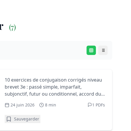
er
(7)
Exercices français 3e - PDF gratuits à imprimer
Conjugaison au brevet :
10 exercices de conjugaison corrigés niveau
brevet 3e : passé simple, imparfait,
exercices corrigés (3e) + PDF
subjonctif, futur ou conditionnel, accord du
participe passé.
24 juin 2026
8 min
1 PDFs
Sauvegarder