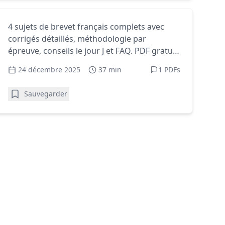
Exercices français 3e - PDF gratuits à imprimer
Sujet et corrigé Brevet
4 sujets de brevet français complets avec
corrigés détaillés, méthodologie par
Français (DNB) – PDF à
épreuve, conseils le jour J et FAQ. PDF gratuit
imprimer
à imprimer.
24 décembre 2025
37 min
1 PDFs
Sauvegarder