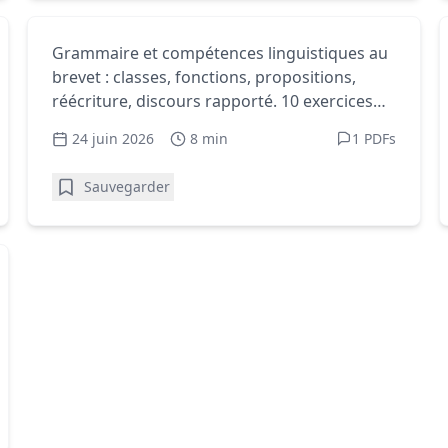
Exercices français 3e - PDF gratuits à imprimer
Grammaire au brevet :
Grammaire et compétences linguistiques au
brevet : classes, fonctions, propositions,
exercices corrigés (3e) + PDF
réécriture, discours rapporté. 10 exercices
corrigés en 3e.
24 juin 2026
8 min
1 PDFs
Sauvegarder