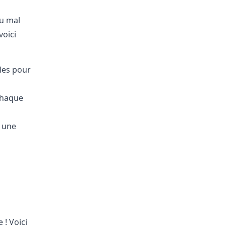
du mal
voici
les pour
 chaque
t une
 ! Voici