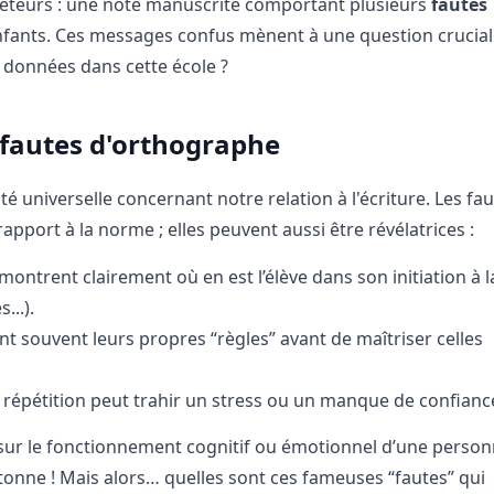
quêteurs : une note manuscrite comportant plusieurs
fautes
enfants. Ces messages confus mènent à une question cruciale :
s données dans cette école ?
fautes d'orthographe
é universelle concernant notre relation à l'écriture. Les fa
pport à la norme ; elles peuvent aussi être révélatrices :
montrent clairement où en est l’élève dans son initiation à 
...).
t souvent leurs propres “règles” avant de maîtriser celles
répétition peut trahir un stress ou un manque de confiance
e sur le fonctionnement cognitif ou émotionnel d’une person
onne ! Mais alors… quelles sont ces fameuses “fautes” qui