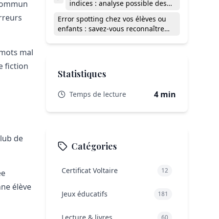
t commun
indices : analyse possible des
messages
erreurs
Error spotting chez vos élèves ou
enfants : savez-vous reconnaître
ces pièges classiques ?
 mots mal
 fiction
Statistiques
4 min
Temps de lecture
club de
Catégories
Certificat Voltaire
12
ée
nne élève
Jeux éducatifs
181
Lecture & livres
60