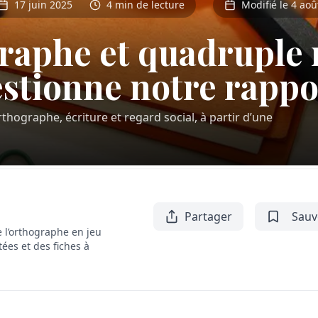
17 juin 2025
4 min de lecture
Modifié le 4 aoû
raphe et quadruple 
stionne notre rappor
orthographe, écriture et regard social, à partir d’une
Partager
Sauv
 l’orthographe en jeu
tées et des fiches à