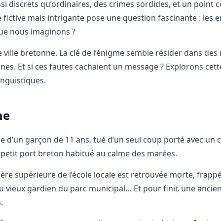
si discrets qu’ordinaires, des crimes sordides, et un poin
 fictive mais intrigante pose une question fascinante : les 
que nous imaginons ?
ville bretonne. La clé de l’énigme semble résider dans des
nes. Et si ces fautes cachaient un message ? Explorons cette
inguistiques.
me
 d’un garçon de 11 ans, tué d’un seul coup porté avec un 
n petit port breton habitué au calme des marées.
Mère supérieure de l’école locale est retrouvée morte, frapp
u vieux gardien du parc municipal… Et pour finir, une ancie
.