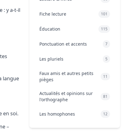
 y a-t-il
Fiche lecture
101
Éducation
115
Ponctuation et accents
7
utes
Les pluriels
5
Faux amis et autres petits
11
la langue
pièges
Actualités et opinions sur
81
l'orthographe
 en soi.
Les homophones
12
ne –