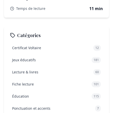
Est-ce que les connecteurs grammaticaux sont
11 min
Temps de lecture
différents à l’oral et à l’écrit ?
Quelles erreurs classiques commettent les
apprenants francophones ?
L’essentiel pour maîtriser les connecteurs logiques
Catégories
anglais
Certificat Voltaire
12
Jeux éducatifs
181
Lecture & livres
60
Fiche lecture
101
Éducation
115
Ponctuation et accents
7