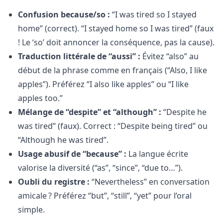
Confusion because/so :
“I was tired so I stayed
home” (correct). “I stayed home so I was tired” (faux
! Le ‘so’ doit annoncer la conséquence, pas la cause).
Traduction littérale de “aussi” :
Évitez “also” au
début de la phrase comme en français (“Also, I like
apples”). Préférez “I also like apples” ou “I like
apples too.”
Mélange de “despite” et “although” :
“Despite he
was tired” (faux). Correct : “Despite being tired” ou
“Although he was tired”.
Usage abusif de “because” :
La langue écrite
valorise la diversité (“as”, “since”, “due to…”).
Oubli du registre :
“Nevertheless” en conversation
amicale ? Préférez “but”, “still”, “yet” pour l’oral
simple.