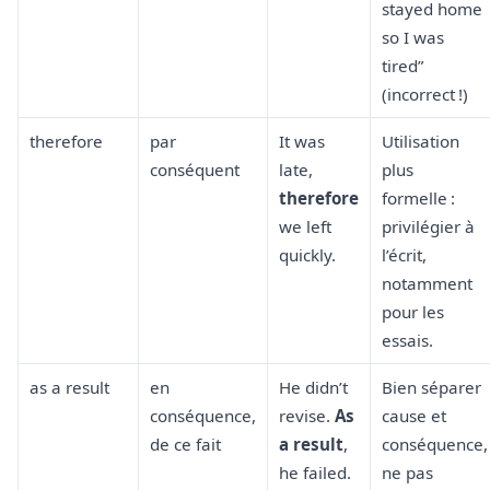
stayed home
so I was
tired”
(incorrect !)
therefore
par
It was
Utilisation
conséquent
late,
plus
therefore
formelle :
we left
privilégier à
quickly.
l’écrit,
notamment
pour les
essais.
as a result
en
He didn’t
Bien séparer
conséquence,
revise.
As
cause et
de ce fait
a result
,
conséquence,
he failed.
ne pas