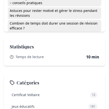
– conseils pratiques
Astuces pour rester motivé et gérer le stress pendant
les révisions
Combien de temps doit durer une session de révision
efficace ?
Existe-t-il des ressources utiles à imprimer ou remplir
pour aider à s’organiser ?
Statistiques
Comment faire si je perds du temps ou prends du
retard sur mon planning ?
10 min
Temps de lecture
Réviser seul ou en groupe : quelles différences ?
L’organisation, clé pour progresser sereinement
Catégories
Certificat Voltaire
12
Jeux éducatifs
181