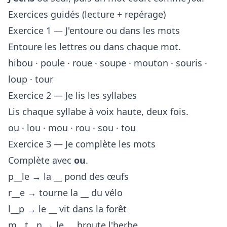
Exercices guidés (lecture + repérage)
Exercice 1 — J'entoure ou dans les mots
Entoure les lettres ou dans chaque mot.
hibou · poule · roue · soupe · mouton · souris ·
loup · tour
Exercice 2 — Je lis les syllabes
Lis chaque syllabe à voix haute, deux fois.
ou · lou · mou · rou · sou · tou
Exercice 3 — Je complète les mots
Complète avec
ou
.
p__le → la __ pond des œufs
r__e → tourne la __ du vélo
l__p → le __ vit dans la forêt
m__t__n → le __ broute l'herbe