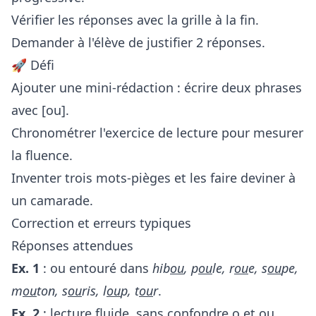
Vérifier les réponses avec la grille à la fin.
Demander à l'élève de justifier 2 réponses.
🚀 Défi
Ajouter une mini-rédaction : écrire deux phrases
avec [ou].
Chronométrer l'exercice de lecture pour mesurer
la fluence.
Inventer trois mots-pièges et les faire deviner à
un camarade.
Correction et erreurs typiques
Réponses attendues
Ex. 1
: ou entouré dans
hib
ou
, p
ou
le, r
ou
e, s
ou
pe,
m
ou
ton, s
ou
ris, l
ou
p, t
ou
r
.
Ex. 2
: lecture fluide, sans confondre o et ou.