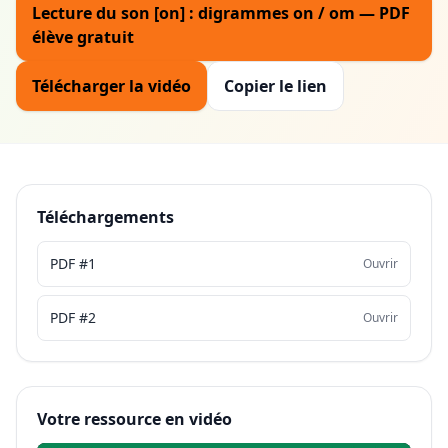
Lecture du son [on] : digrammes on / om — PDF
élève gratuit
Télécharger la vidéo
Copier le lien
Téléchargements
PDF #1
Ouvrir
PDF #2
Ouvrir
Votre ressource en vidéo