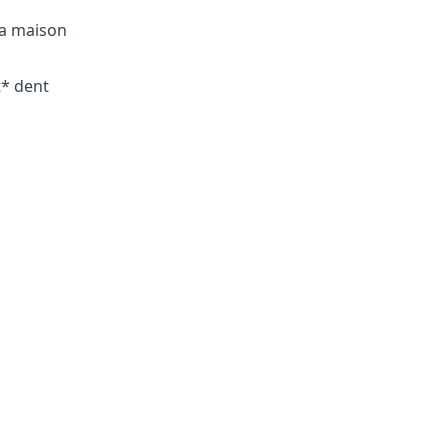
 sa maison
t* dent