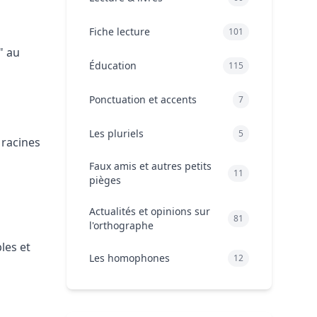
Fiche lecture
101
" au
Éducation
115
Ponctuation et accents
7
Les pluriels
5
 racines
Faux amis et autres petits
11
pièges
Actualités et opinions sur
81
l'orthographe
bles et
Les homophones
12