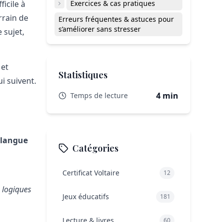
icile à
Exercices & cas pratiques
rrain de
Erreurs fréquentes & astuces pour
s’améliorer sans stresser
 sujet,
 et
Statistiques
i suivent.
4 min
Temps de lecture
a langue
Catégories
Certificat Voltaire
12
e logiques
Jeux éducatifs
181
Lecture & livres
60