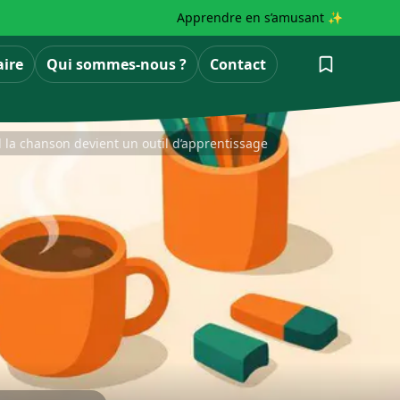
Apprendre en s’amusant ✨
aire
Qui sommes-nous ?
Contact
la chanson devient un outil d’apprentissage