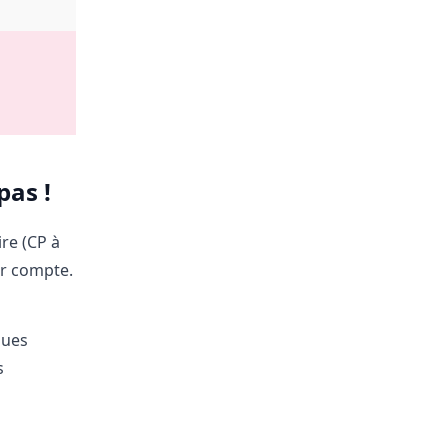
pas !
re (CP à
ur compte.
ques
s