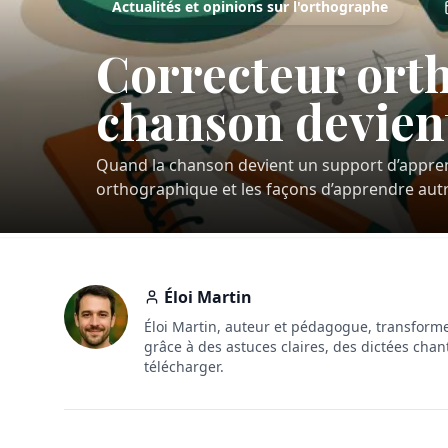
Actualités et opinions sur l'orthographe
Correcteur ort
chanson devient
Quand la chanson devient un support d’apprent
orthographique et les façons d’apprendre aut
Éloi Martin
Éloi Martin, auteur et pédagogue, transforme
grâce à des astuces claires, des dictées chan
télécharger.