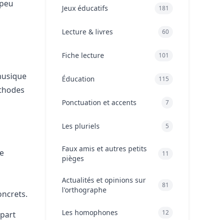
 peu
Jeux éducatifs
181
Lecture & livres
60
Fiche lecture
101
 musique
Éducation
115
éthodes
Ponctuation et accents
7
Les pluriels
5
Faux amis et autres petits
me
11
pièges
Actualités et opinions sur
81
l'orthographe
oncrets.
Les homophones
12
 part