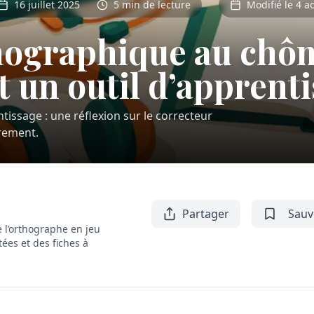
16 juillet 2025
5 min de lecture
Modifié le 4 a
hographique au chôm
 un outil d’apprent
issage : une réflexion sur le correcteur
rement.
Partager
Sauv
 l’orthographe en jeu
tées et des fiches à