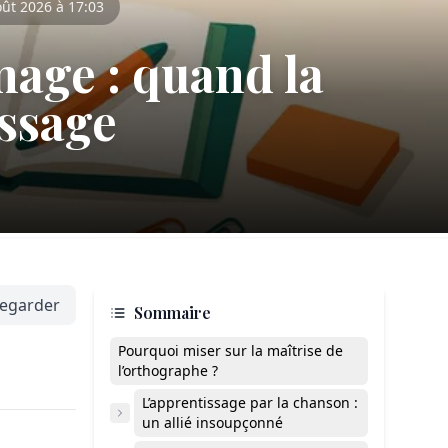
oût 2026 à 17:03
age : quand la
issage
egarder
Sommaire
Pourquoi miser sur la maîtrise de
l’orthographe ?
L’apprentissage par la chanson :
un allié insoupçonné