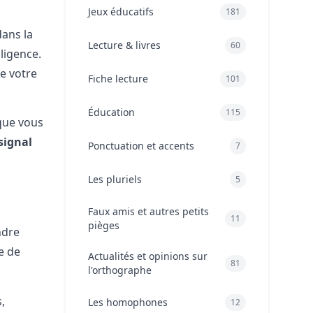
candidature réussie
Jeux éducatifs
181
Pour aller plus loin
dans la
Lecture & livres
60
gligence.
ue votre
Fiche lecture
101
Éducation
115
que vous
 signal
Ponctuation et accents
7
Les pluriels
5
Faux amis et autres petits
11
pièges
ndre
e de
Actualités et opinions sur
81
l'orthographe
,
Les homophones
12