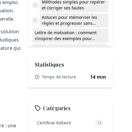
n emploi
Méthodes simples pour repérer
et corriger ses fautes
vation.
Astuces pour mémoriser les
erelle.
règles et progresser sans
pression
 solution
Lettre de motivation : comment
s’inspirer des exemples pour
ludiques
progresser ?
dature qui
Vidéo pratique : tout savoir
orthographe et lettre de motivation
Est-ce qu’une seule faute
Statistiques
d’orthographe peut éliminer ma
candidature ?
14 min
Temps de lecture
Comment progresser si je fais
toujours les mêmes fautes malgré
mes efforts ?
Dois-je utiliser le même correcteur
orthographique que pour mon CV ?
Catégories
Existe-t-il des outils gratuits pour
améliorer mes lettres de motivation
?
Certificat Voltaire
12
L’orthographe, alliée
re : une
incontournable pour une