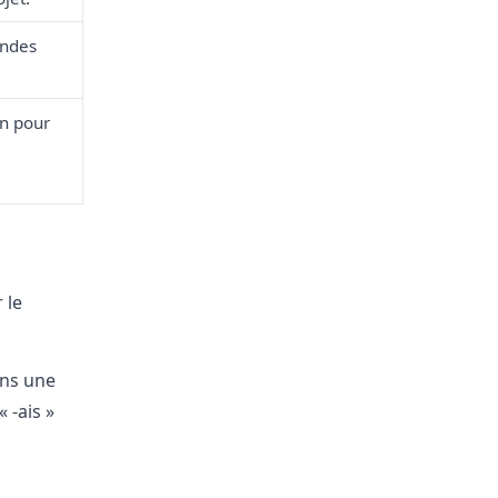
andes
on pour
 le
ans une
 -ais »