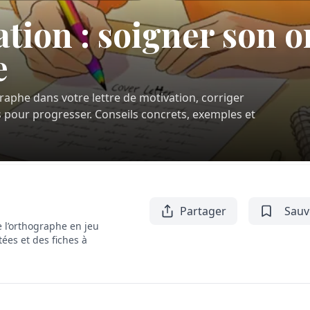
ation : soigner son 
e
aphe dans votre lettre de motivation, corriger
s pour progresser. Conseils concrets, exemples et
Partager
Sauv
 l’orthographe en jeu
tées et des fiches à