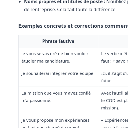
Noms propres et intitulés de poste :
N’oubliez 
de l’entreprise. Cela fait toute la différence.
Exemples concrets et corrections commen
Phrase fautive
Je vous serais gré de bien vouloir
Le verbe « êtr
étudier ma candidature.
faut : « savoi
Je souhaiterai intégrer votre équipe.
Ici, il s’agit
futur.
La mission que vous m'avez confié
Avec l’auxilia
m’a passionné.
le COD est pla
mission).
Je vous propose mon expériences
« Expériences 
en tant que chargé de projet.
aussi à l’acco