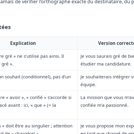
jamais de vérifier l’orthographe exacte du destinataire, du 
tées
Explication
Version correct
e gré » ne s’utilise pas ainsi. Il
Je vous saurais gré de bi
r gré ».
étudier ma candidature.
 d’un souhait (conditionnel), pas d’un
Je souhaiterais intégrer v
équipe.
ire « avoir », « confié » s’accorde si
La mission que vous m’a
cé avant : ici, « que » (= la
confiée m’a passionné.
» doit être au singulier ; attention
Je vous propose mon exp
rd de « chargé(e) ».
en tant que chargé de pro