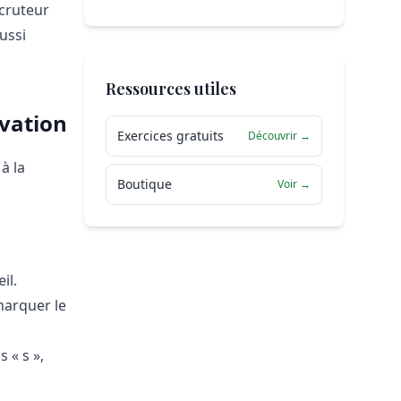
ecruteur
ussi
Ressources utiles
ivation
Exercices gratuits
Découvrir →
à la
Boutique
Voir →
il.
 marquer le
 « s »,