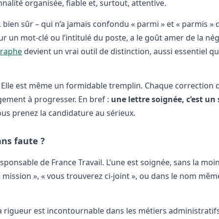
alité organisée, fiable et, surtout, attentive.
, bien sûr – qui n’a jamais confondu « parmi » et « parmis » 
ur un mot-clé ou l’intitulé du poste, a le goût amer de la né
graphe
devient un vrai outil de distinction, aussi essentiel q
. Elle est même un formidable tremplin. Chaque correction 
ement à progresser. En bref :
une lettre soignée, c’est un
ous prenez la candidature au sérieux.
ans faute ?
esponsable de France Travail. L’une est soignée, sans la moi
de mission », « vous trouverez ci-joint », ou dans le nom mêm
la rigueur est incontournable dans les métiers administratifs