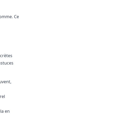
omme. Ce
ncrètes
astuces
uvent,
rel
la en