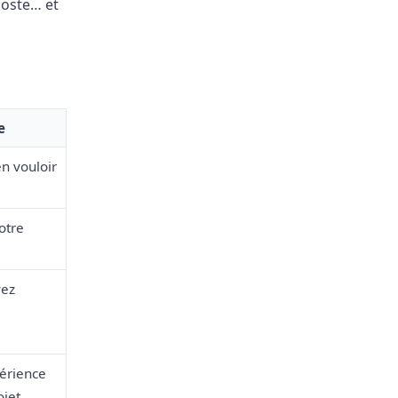
poste… et
e
en vouloir
otre
vez
érience
jet.