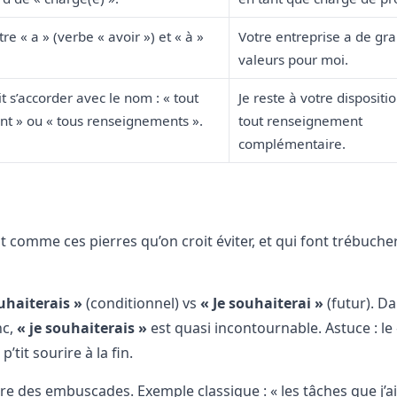
re « a » (verbe « avoir ») et « à »
Votre entreprise a de gr
valeurs pour moi.
it s’accorder avec le nom : « tout
Je reste à votre dispositi
t » ou « tous renseignements ».
tout renseignement
complémentaire.
t comme ces pierres qu’on croit éviter, et qui font trébucher
ouhaiterais »
(conditionnel) vs
« Je souhaiterai »
(futur). D
nc,
« je souhaiterais »
est quasi incontournable. Astuce : le «
tit sourire à la fin.
e des embuscades. Exemple classique : « les tâches que j’ai