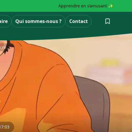
Apprendre en s’amusant ✨
aire
Qui sommes-nous ?
Contact
ncre
17:03