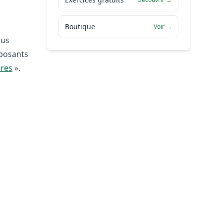
Boutique
Voir →
ous
mposants
res
».