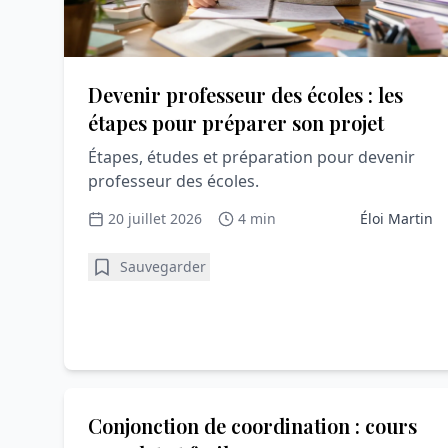
Devenir professeur des écoles : les
étapes pour préparer son projet
Étapes, études et préparation pour devenir
professeur des écoles.
20 juillet 2026
4 min
Éloi Martin
Sauvegarder
Les fautes d'orthographe les plus fréquentes
Conjonction de coordination : cours