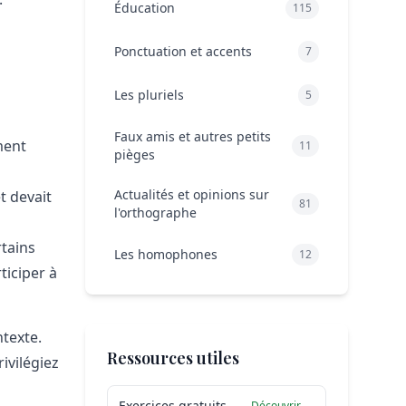
Éducation
115
Ponctuation et accents
7
Les pluriels
5
Faux amis et autres petits
ment
11
pièges
Actualités et opinions sur
et devait
81
l'orthographe
rtains
Les homophones
12
ticiper à
texte.
Ressources utiles
ivilégiez
Exercices gratuits
Découvrir →