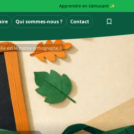
Apprendre en s’amusant ✨
aire
Qui sommes-nous ?
Contact
lle est la bonne orthographe ?