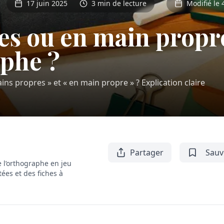
17 juin 2025
3 min de lecture
Modifié le 
s ou en main propre 
phe ?
ns propres » et « en main propre » ? Explication claire
Partager
Sauv
 l’orthographe en jeu
tées et des fiches à