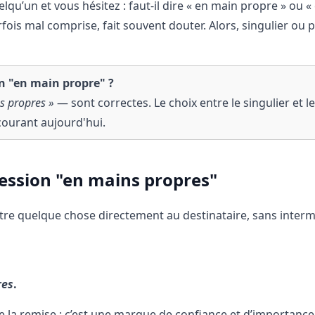
u’un et vous hésitez : faut-il dire « en main propre » ou «
ois mal comprise, fait souvent douter. Alors, singulier ou pl
n "en main propre" ?
s propres »
— sont correctes. Le choix entre le singulier et le
 courant aujourd'hui.
ression "en mains propres"
ettre quelque chose directement au destinataire, sans interm
res
.
 de la remise : c’est une marque de confiance et d’importance