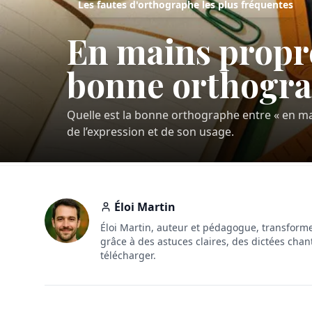
Les fautes d'orthographe les plus fréquentes
En mains propre
bonne orthogra
Quelle est la bonne orthographe entre « en mai
de l’expression et de son usage.
Éloi Martin
Éloi Martin, auteur et pédagogue, transforme
grâce à des astuces claires, des dictées chan
télécharger.