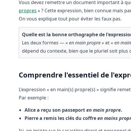
Vous devez remettre un document important à quelq
propres
» ? Cette expression, bien connue mais parf
On vous explique tout pour éviter les faux pas.
Quelle est la bonne orthographe de l'expressio
Les deux formes —
« en main propre »
et
« en main
dépend du contexte, bien que le pluriel soit plus
Comprendre l'essentiel de l'exp
L’expression « en main(s) propre(s) » signifie rem
Par exemple :
Alice a reçu son passeport
en main propre
.
Pierre a remis les clés du coffre
en mains prop
Ici, on insiste sur le caractère direct et personnel