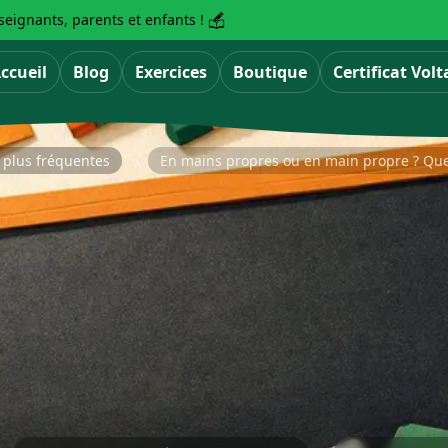
eignants, parents et enfants !
ccueil
Blog
Exercices
Boutique
Certificat Volt
s plus fréquentes
En mains propres ou en main propre ? Que