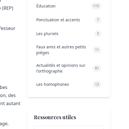
Éducation
115
e (REP)
Ponctuation et accents
7
fesseur
Les pluriels
5
Faux amis et autres petits
11
pièges
Actualités et opinions sur
81
l'orthographe
Les homophones
12
rbes
ion, des
ent autant
Ressources utiles
hage.