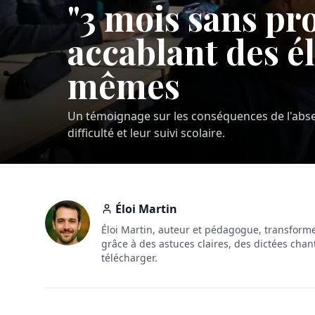
"3 mois sans pr
accablant des él
mêmes
Un témoignage sur les conséquences de l'abs
difficulté et leur suivi scolaire.
Éloi Martin
Éloi Martin, auteur et pédagogue, transforme
grâce à des astuces claires, des dictées chan
télécharger.