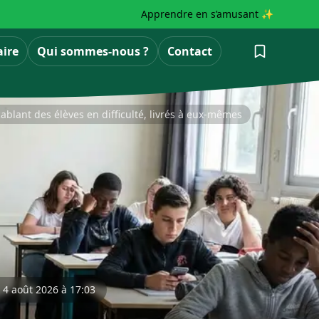
Apprendre en s’amusant ✨
aire
Qui sommes-nous ?
Contact
ablant des élèves en difficulté, livrés à eux-mêmes
e 4 août 2026 à 17:03