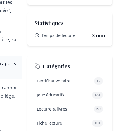
nt les
rcée",
Statistiques
n
3 min
Temps de lecture
ière, sa
i appris
Catégories
Certificat Voltaire
12
n rapport
Jeux éducatifs
181
ollège.
Lecture & livres
60
Fiche lecture
101
s