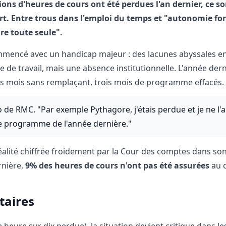
ons d'heures de cours ont été perdues l'an dernier, ce so
fort. Entre trous dans l'emploi du temps et "autonomie fo
re toute seule".
ommencé avec un handicap majeur : des lacunes abyssales e
de travail, mais une absence institutionnelle. L'année dern
is mois sans remplaçant, trois mois de programme effacés.
 de RMC. "Par exemple Pythagore, j'étais perdue et je ne l'a
 le programme de l'année dernière."
ne réalité chiffrée froidement par la Cour des comptes dans so
rnière,
9% des heures de cours n'ont pas été assurées
au c
taires
 heure sur dix perdue), la situation devient critique dans le