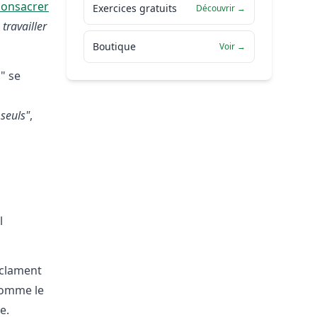
consacrer
Exercices gratuits
Découvrir →
 travailler
Boutique
Voir →
" se
 seuls"
,
l
réclament
comme le
e.