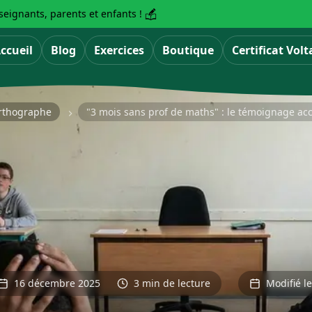
eignants, parents et enfants !
ccueil
Blog
Exercices
Boutique
Certificat Volt
'orthographe
"3 mois sans prof de maths" : le témoignage acc
16 décembre 2025
3 min de lecture
Modifié l