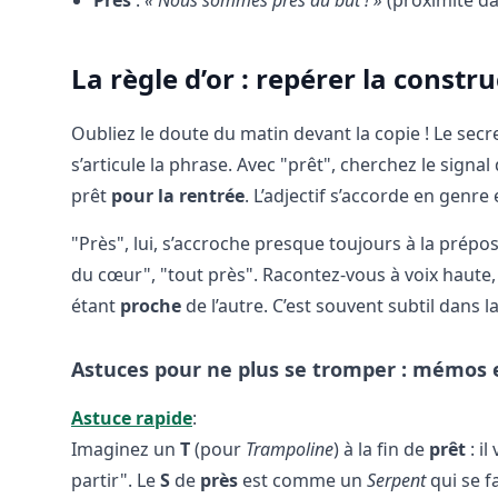
La règle d’or : repérer la const
Oubliez le doute du matin devant la copie ! Le secr
s’articule la phrase. Avec "prêt", cherchez le signal
prêt
pour la rentrée
. L’adjectif s’accorde en genre
"Près", lui, s’accroche presque toujours à la prépo
du cœur", "tout près". Racontez-vous à voix haute, i
étant
proche
de l’autre. C’est souvent subtil dans
Astuces pour ne plus se tromper : mémos 
Astuce rapide
:
Imaginez un
T
(pour
Trampoline
) à la fin de
prêt
: i
partir". Le
S
de
près
est comme un
Serpent
qui se f