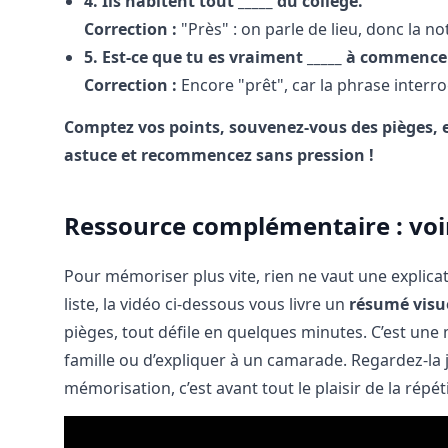
4. Ils habitent tout _____ du collège.
Correction :
"Près" : on parle de lieu, donc la n
5. Est-ce que tu es vraiment _____ à commencer
Correction :
Encore "prêt", car la phrase interrog
Comptez vos points, souvenez-vous des pièges, e
astuce et recommencez sans pression !
Ressource complémentaire : voir
Pour mémoriser plus vite, rien ne vaut une explica
liste, la vidéo ci-dessous vous livre un
résumé visu
pièges, tout défile en quelques minutes. C’est une 
famille ou d’expliquer à un camarade. Regardez-la j
mémorisation, c’est avant tout le plaisir de la répéti