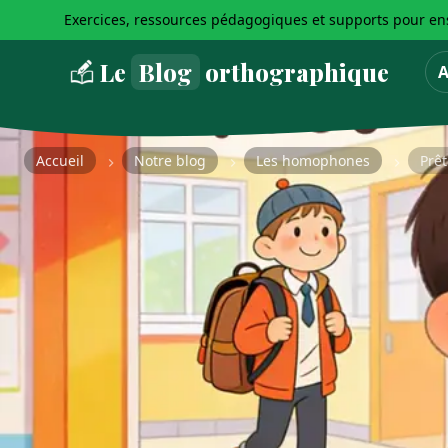
Exercices, ressources pédagogiques et supports pour ens
Le
Blog
orthographique
A
Accueil
Notre blog
Les homophones
Prêt