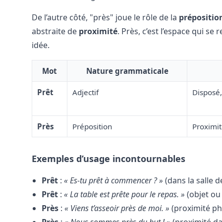
De l’autre côté, "près" joue le rôle de la
prépositio
abstraite de
proximité
. Près, c’est l’espace qui se
idée.
Mot
Nature grammaticale
Prêt
Adjectif
Disposé
Près
Préposition
Proximit
Exemples d’usage incontournables
Prêt
:
« Es-tu prêt à commencer ? »
(dans la salle d
Prêt
:
« La table est prête pour le repas. »
(objet ou
Près
:
« Viens t’asseoir près de moi. »
(proximité phy
Près
:
« Nous sommes près du but ! »
(proximité da