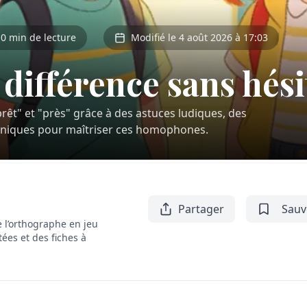
0 min de lecture
Modifié le 4 août 2026 à 17:03
a différence sans hés
t" et "près" grâce à des astuces ludiques, des
niques pour maîtriser ces homophones.
Partager
Sauv
 l’orthographe en jeu
tées et des fiches à