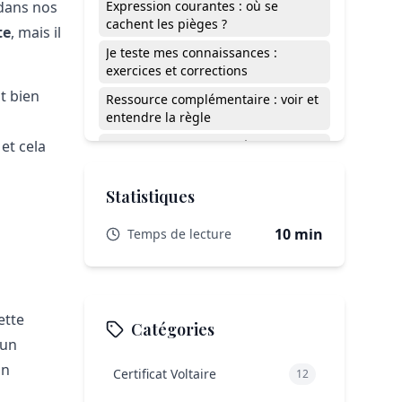
 dans nos
Expression courantes : où se
cachent les pièges ?
te
, mais il
Je teste mes connaissances :
exercices et corrections
t bien
Ressource complémentaire : voir et
entendre la règle
 et cela
Peut-on dire 'je suis prêt de toi' ?
Comment différencier 'prêt' et
'près' à l’oral ?
Statistiques
Y a-t-il des exceptions à la règle
10 min
Temps de lecture
entre 'prêt' et 'près' ?
Distinguer « prêt » et « près » :
mission accomplie
« À peu près », « à un détail
ette
Catégories
près » : les expressions figées à
 un
ne plus écorcher
un
Certificat Voltaire
12