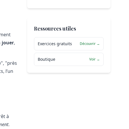
Ressources utiles
mment
 jouer
,
Exercices gratuits
Découvrir →
Boutique
Voir →
e", "près
s, l’un
rêt à
ment
.