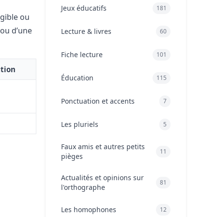
Jeux éducatifs
181
ngible ou
e ou d’une
Lecture & livres
60
Fiche lecture
101
tion
Éducation
115
Ponctuation et accents
7
Les pluriels
5
Faux amis et autres petits
11
pièges
Actualités et opinions sur
81
l'orthographe
Les homophones
12