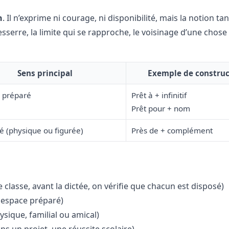
n
. Il n’exprime ni courage, ni disponibilité, mais la notion ta
 resserre, la limite qui se rapproche, le voisinage d’une chos
Sens principal
Exemple de construc
, préparé
Prêt à + infinitif
Prêt pour + nom
é (physique ou figurée)
Près de + complément
e classe, avant la dictée, on vérifie que chacun est disposé)
 espace préparé)
sique, familial ou amical)
ns un projet, une réussite scolaire)