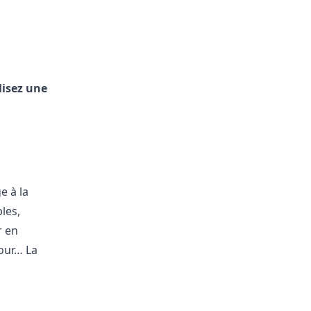
lisez une
e à la
les,
r en
jour… La