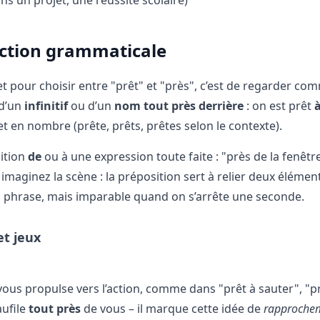
ruction grammaticale
et pour choisir entre "prêt" et "près", c’est de regarder co
 d’un
infinitif
ou d’un
nom tout près derrière
: on est prêt
à
 et en nombre (prête, prêts, prêtes selon le contexte).
sition
de
ou à une expression toute faite : "près de la fenêtr
maginez la scène : la préposition sert à relier deux élément
 la phrase, mais imparable quand on s’arrête une seconde.
et jeux
l vous propulse vers l’action, comme dans "prêt à sauter", "p
aufile
tout près
de vous – il marque cette idée de
rapproche