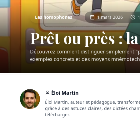
Les homophones
1 mars 2026
1
Prêt ou près : l
Découvrez comment distinguer simplement "prê
exemples concrets et des moyens mnémotech
Éloi Martin
Éloi Martin, auteur et pédagogue, transforme
grâce à des astuces claires, des dictées chan
télécharger.