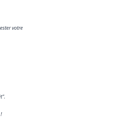
ester votre
t".
!