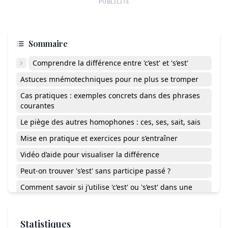
PUBLICITÉ
Sommaire
Comprendre la différence entre 'c’est' et 's’est'
Astuces mnémotechniques pour ne plus se tromper
Cas pratiques : exemples concrets dans des phrases
courantes
Le piège des autres homophones : ces, ses, sait, sais
Mise en pratique et exercices pour s’entraîner
Vidéo d’aide pour visualiser la différence
Peut-on trouver 's’est' sans participe passé ?
Comment savoir si j’utilise 'c’est' ou 's’est' dans une
question ?
Pourquoi fait-on souvent la faute entre 'c’est' et 's’est' à
Statistiques
l’oral ?