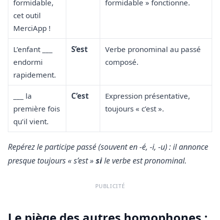
formidable,
formidable » fonctionne.
cet outil
MerciApp !
L’enfant ___
S’est
Verbe pronominal au passé
endormi
composé.
rapidement.
___ la
C’est
Expression présentative,
première fois
toujours « c’est ».
qu’il vient.
Repérez le participe passé (souvent en -é, -i, -u) : il annonce
presque toujours « s’est »
si
le verbe est pronominal.
PUBLICITÉ
Le piège des autres homophones :