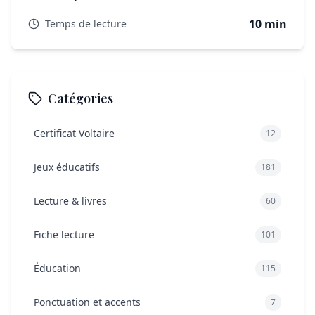
Existe-t-il des exceptions à la règle ?
10 min
Temps de lecture
Où puis-je trouver plus d’exercices gratuits ?
Récapitulatif malin pour ne plus confondre
Catégories
Certificat Voltaire
12
Jeux éducatifs
181
Lecture & livres
60
Fiche lecture
101
Éducation
115
Ponctuation et accents
7