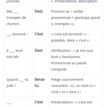
journée.
». Présentation, description.
Elle ___
S’est
Pronom se + verbe
trompée de
pronominal + participe passé
chemin.
(« trompée »).
___ terminé !
C’est
« Cela est terminé ! » –
possible, donc « c’est ».
Il ___ levé
S’est
Vérification : « Je me suis
très tôt.
levé » fonctionne.
Pronominal au passé
composé.
Quand ___-tu
Seras-
Piège couramment
prêt ?
tu
rencontré : ici, ce n’est ni «
c’est » ni « s’est » !
___
C’est
Présentation : « Cela est