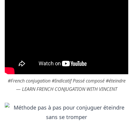
#French conjugation #Indicatif Passé composé #éteindre
— LEARN FRENCH CONJUGATION WITH VINCENT