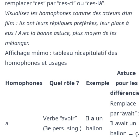
remplacer “ces” par “ces-ci” ou “ces-là”.
Visualisez les homophones comme des acteurs d’un
film : ils ont leurs répliques préférées, leur place à
eux ! Avec la bonne astuce, plus moyen de les
mélanger.
Affichage mémo : tableau récapitulatif des
homophones et usages
Astuce
Homophones
Quel rôle ?
Exemple
pour les
différenci
Remplace
par “avait” 
Verbe “avoir”
Il
a
un
a
Il avait un
(3e pers. sing.)
ballon.
ballon → ç