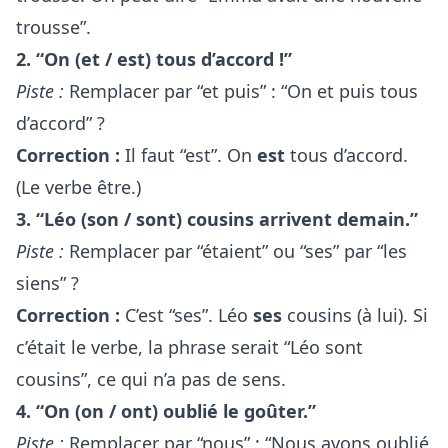
trousse”.
2. “On (et / est) tous d’accord !”
Piste :
Remplacer par “et puis” : “On et puis tous
d’accord” ?
Correction :
Il faut “est”. On
est
tous d’accord.
(Le verbe être.)
3. “Léo (son / sont) cousins arrivent demain.”
Piste :
Remplacer par “étaient” ou “ses” par “les
siens” ?
Correction :
C’est “ses”. Léo
ses
cousins (à lui). Si
c’était le verbe, la phrase serait “Léo sont
cousins”, ce qui n’a pas de sens.
4. “On (on / ont) oublié le goûter.”
Piste :
Remplacer par “nous” : “Nous avons oublié