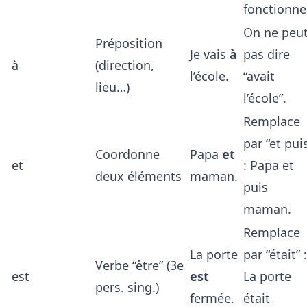
fonctionne
On ne peu
Préposition
Je vais
à
pas dire
à
(direction,
l’école.
“avait
lieu…)
l’école”.
Remplace
par “et pui
Coordonne
Papa
et
et
: Papa et
deux éléments
maman.
puis
maman.
Remplace
La porte
par “était” :
Verbe “être” (3e
est
est
La porte
pers. sing.)
fermée.
était