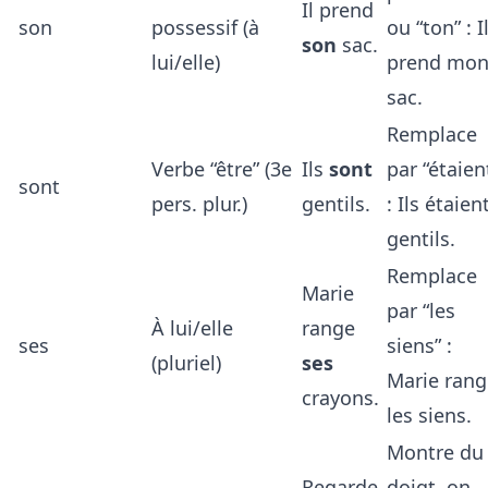
Il prend
son
possessif (à
ou “ton” : I
son
sac.
lui/elle)
prend mo
sac.
Remplace
Verbe “être” (3e
Ils
sont
par “étaien
sont
pers. plur.)
gentils.
: Ils étaien
gentils.
Remplace
Marie
par “les
À lui/elle
range
ses
siens” :
(pluriel)
ses
Marie rang
crayons.
les siens.
Montre du
Regarde
doigt, on