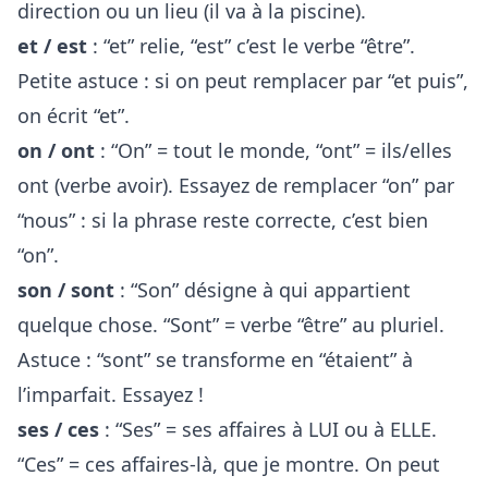
direction ou un lieu (il va à la piscine).
et / est
: “et” relie, “est” c’est le verbe “être”.
Petite astuce : si on peut remplacer par “et puis”,
on écrit “et”.
on / ont
: “On” = tout le monde, “ont” = ils/elles
ont (verbe avoir). Essayez de remplacer “on” par
“nous” : si la phrase reste correcte, c’est bien
“on”.
son / sont
: “Son” désigne à qui appartient
quelque chose. “Sont” = verbe “être” au pluriel.
Astuce : “sont” se transforme en “étaient” à
l’imparfait. Essayez !
ses / ces
: “Ses” = ses affaires à LUI ou à ELLE.
“Ces” = ces affaires-là, que je montre. On peut