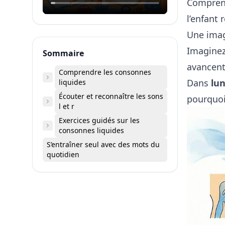
Comprend
l’enfant
Une ima
Imaginez 
Sommaire
avancent
Comprendre les consonnes
Dans
lu
liquides
Écouter et reconnaître les sons
pourquoi
l et r
Exercices guidés sur les
consonnes liquides
S’entraîner seul avec des mots du
quotidien