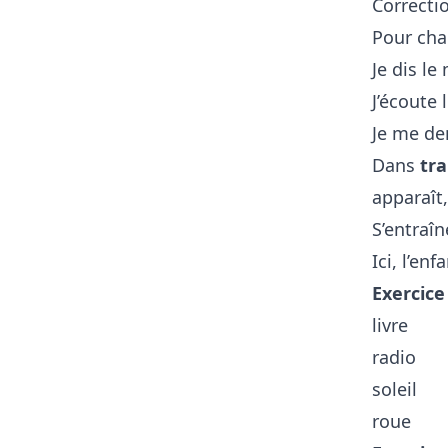
Correcti
Pour cha
Je dis l
J’écoute 
Je me de
Dans
tra
apparaît,
S’entraî
Ici, l’en
Exercice 
livre
radio
soleil
roue