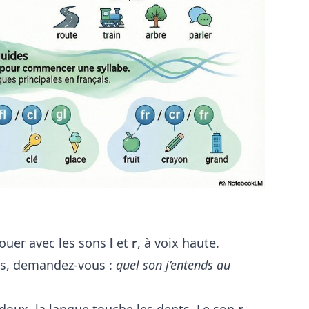
jouer avec les sons
l
et
r
, à voix haute.
is, demandez-vous :
quel son j’entends au
doux, la langue touche les dents. Le son
r
,