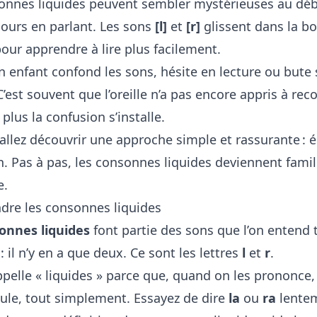
onnes liquides peuvent sembler mystérieuses au début
 jours en parlant. Les sons
[l]
et
[r]
glissent dans la b
pour apprendre à lire plus facilement.
 enfant confond les sons, hésite en lecture ou bute 
 C’est souvent que l’oreille n’a pas encore appris à re
 plus la confusion s’installe.
 allez découvrir une approche simple et rassurante : é
. Pas à pas, les consonnes liquides deviennent familiè
e.
re les consonnes liquides
onnes liquides
font partie des sons que l’on entend 
: il n’y en a que deux. Ce sont les lettres
l
et
r
.
ppelle « liquides » parce que, quand on les prononce
coule, tout simplement. Essayez de dire
la
ou
ra
lentem