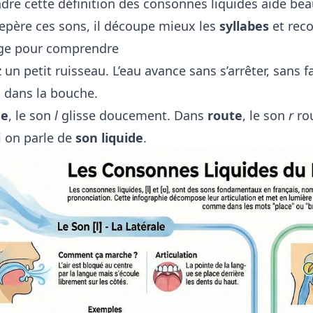
re cette définition des consonnes liquides aide be
 repère ces sons, il découpe mieux les
syllabes
et reco
ge pour comprendre
un petit ruisseau. L’eau avance sans s’arrêter, sans 
 dans la bouche.
ne
, le son
l
glisse doucement. Dans
route
, le son
r
rou
 on parle de
son liquide
.