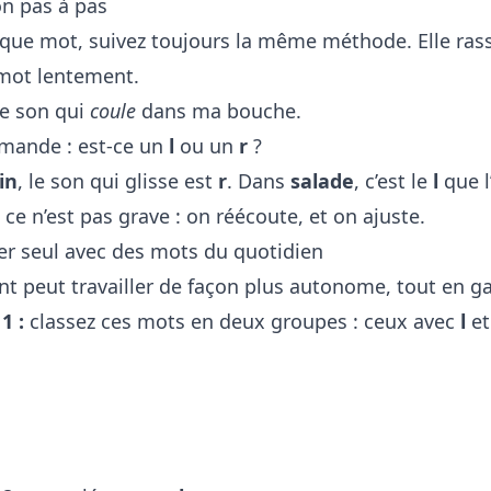
on pas à pas
que mot, suivez toujours la même méthode. Elle rass
e mot lentement.
le son qui
coule
dans ma bouche.
mande : est-ce un
l
ou un
r
?
in
, le son qui glisse est
r
. Dans
salade
, c’est le
l
que l
 ce n’est pas grave : on réécoute, et on ajuste.
ner seul avec des mots du quotidien
fant peut travailler de façon plus autonome, tout en ga
1 :
classez ces mots en deux groupes : ceux avec
l
et