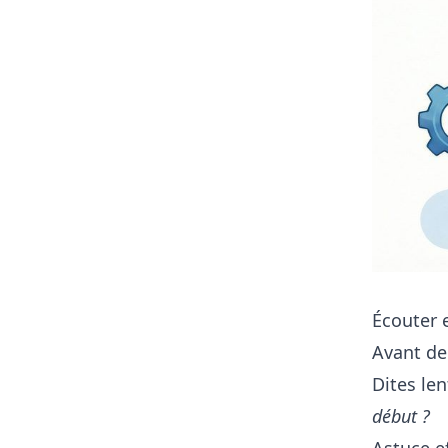
Écouter e
Avant de
Dites le
début ?
Astuce e