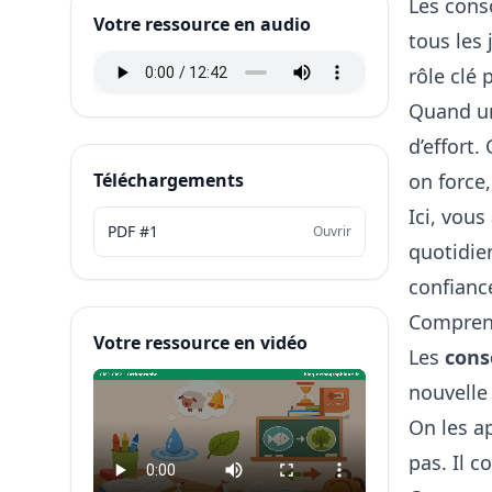
Les cons
Votre ressource en audio
tous les
rôle clé 
Quand un
d’effort.
Téléchargements
on force,
Ici, vous
PDF #1
Ouvrir
quotidien
confianc
Comprend
Votre ressource en vidéo
Les
cons
nouvelle 
On les a
pas. Il 