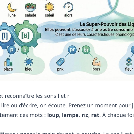
t reconnaître les sons l et r
 lire ou d’écrire, on écoute. Prenez un moment pour 
ntement ces mots :
loup
,
lampe
,
riz
,
rat
. À chaque fo
fficace : posez la main devant la bouche. Le son
l
est 