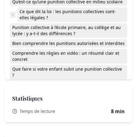
Qu’est-ce qu’une punition collective en milieu scolaire
Ce que dit la loi : les punitions collectives sont-
elles légales ?
Punition collective à l’école primaire, au collège et au
lycée : y a-t-il des différences ?
Bien comprendre les punitions autorisées et interdites
Comprendre les règles en vidéo : un résumé clair et
concret
Que faire si votre enfant subit une punition collective
?
Un devoir supplémentaire donné à toute la classe est-
il légal ?
Statistiques
Un professeur peut-il punir un groupe sans identifier
les responsables ?
8 min
Temps de lecture
Existe-t-il des exceptions à l’interdiction des punitions
collectives ?
Ce qu’il faut retenir pour agir sereinement