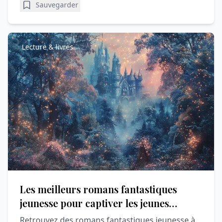
Sauvegarder
Lecture & livres
Les meilleurs romans fantastiques
jeunesse pour captiver les jeunes
lecteurs
Retrouvez des romans fantastiques jeunesse à