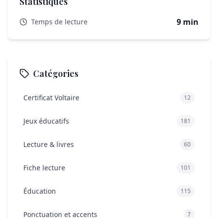
Statistiques
Est-ce que les livres numériques sont aussi efficaces
que les livres papier pour initier les enfants à la
lecture ?
9 min
Temps de lecture
Catégories
Certificat Voltaire
12
Jeux éducatifs
181
Lecture & livres
60
Fiche lecture
101
Éducation
115
Ponctuation et accents
7