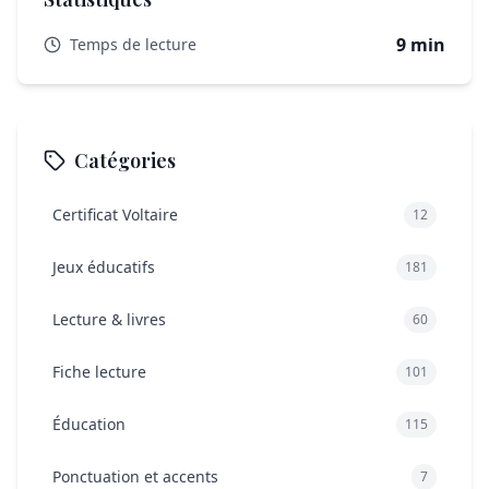
Un parent élu peut-il démissionner en cours d’année ?
Pourquoi votre vote compte vraiment
9 min
Temps de lecture
Catégories
Certificat Voltaire
12
Jeux éducatifs
181
Lecture & livres
60
Fiche lecture
101
Éducation
115
Ponctuation et accents
7