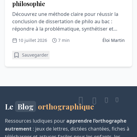
philosophie
Découvrez une méthode claire pour réussir la
conclusion de dissertation de philo au bac :
répondre à la problématique, synthétiser et
convaincre le correcteur.
10 juillet 2026
7 min
Éloi Martin
Sauvegarder
Le
Blog
orthographique
Ressources ludiques pour
apprendre l’orthographe
autrement
: jeux de lettres, dictées chantées, fiches à
télécharger et astuces faciles pour les enfants, les