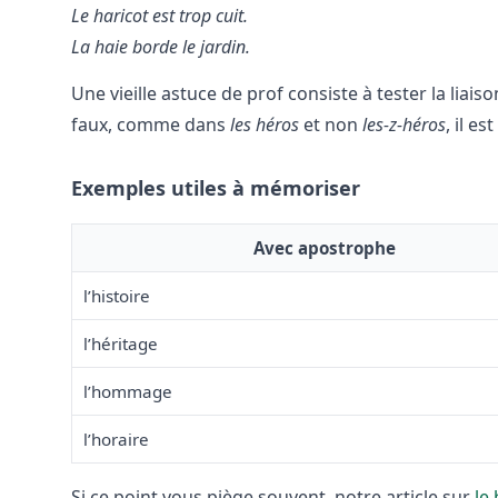
Le haricot est trop cuit.
La haie borde le jardin.
Une vieille astuce de prof consiste à tester la liais
faux, comme dans
les héros
et non
les-z-héros
, il e
Exemples utiles à mémoriser
Avec apostrophe
l’histoire
l’héritage
l’hommage
l’horaire
Si ce point vous piège souvent, notre article sur
le