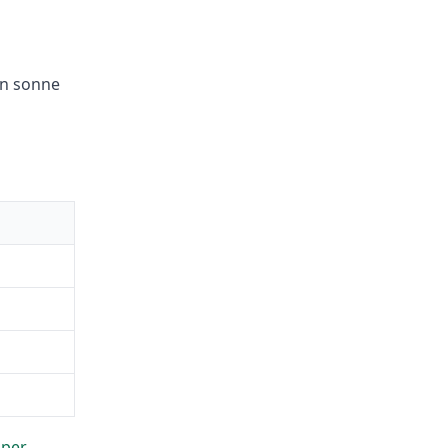
son sonne
mper