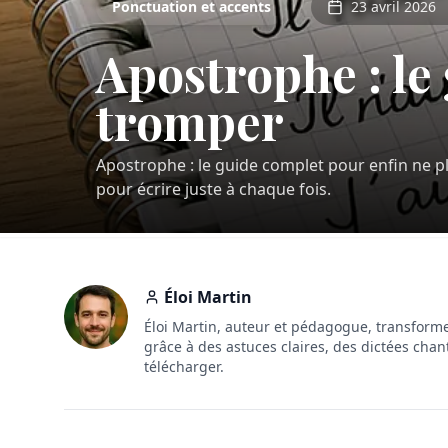
Ponctuation et accents
23 avril 2026
Apostrophe : le
tromper
Apostrophe : le guide complet pour enfin ne plu
pour écrire juste à chaque fois.
Éloi Martin
Éloi Martin, auteur et pédagogue, transforme
grâce à des astuces claires, des dictées chan
télécharger.