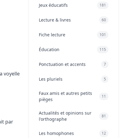
Jeux éducatifs
181
Lecture & livres
60
Fiche lecture
101
Éducation
115
Ponctuation et accents
7
a voyelle
Les pluriels
5
Faux amis et autres petits
11
pièges
Actualités et opinions sur
81
l'orthographe
it par
Les homophones
12