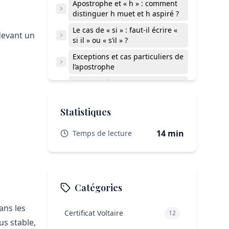
Apostrophe et « h » : comment
distinguer h muet et h aspiré ?
Le cas de « si » : faut-il écrire «
devant un
si il » ou « s’il » ?
Exceptions et cas particuliers de
l’apostrophe
Erreurs fréquentes avec
l’apostrophe : formes correctes
et incorrectes
Exemples complets
Statistiques
d’apostrophe en contexte
14 min
Temps de lecture
Tableau récapitulatif des règles de
l’apostrophe
Pièges fréquents à retenir d’un
coup d’œil
Catégories
FAQ sur l’apostrophe en français
Mémo pratique final
ans les
Certificat Voltaire
12
us stable,
Synthèse finale