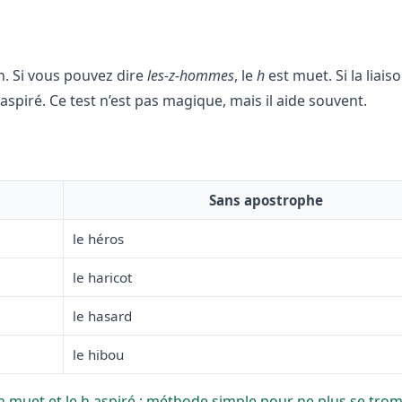
on. Si vous pouvez dire
les-z-hommes
, le
h
est muet. Si la liai
st aspiré. Ce test n’est pas magique, mais il aide souvent.
Sans apostrophe
le héros
le haricot
le hasard
le hibou
 h muet et le h aspiré : méthode simple pour ne plus se tro