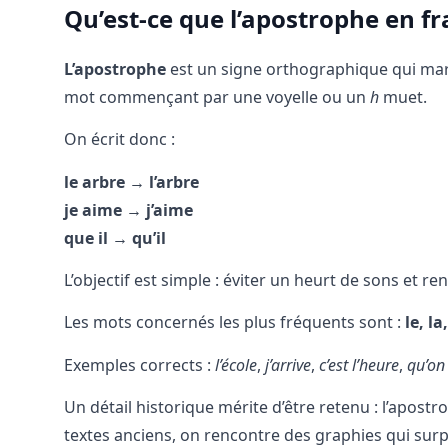
Qu’est-ce que l’apostrophe en fr
L’apostrophe
est un signe orthographique qui marq
mot commençant par une voyelle ou un
h
muet.
On écrit donc :
le arbre → l’arbre
je aime → j’aime
que il → qu’il
L’objectif est simple : éviter un heurt de sons et re
Les mots concernés les plus fréquents sont :
le, l
Exemples corrects :
l’école
,
j’arrive
,
c’est l’heure
,
qu’on
Un détail historique mérite d’être retenu : l’apostr
textes anciens, on rencontre des graphies qui surp