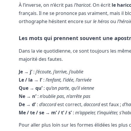
À l’inverse, on n’écrit pas
l’haricot
. On écrit
le haric
français. Il ne se prononce pas vraiment, mais il bl
orthographe hésitent encore sur
le héros
ou
l’héroï
Les mots qui prennent souvent une apost
Dans la vie quotidienne, ce sont toujours les mêmes
majorité des fautes.
Je → j’
:
j’écoute, j’arrive, j’oublie
Le / la → l’
:
l’enfant, l’idée, l’arrivée
Que → qu’
:
qu’on parte, qu’il vienne
Ne → n’
:
n’oublie pas, n’arrête pas
De → d’
:
d’accord
est correct,
daccord
est faux ;
d’ha
Me / te / se → m’ / t’ / s’
:
m’appeler, t’inquiéter, s’habi
Pour aller plus loin sur les formes élidées les plu