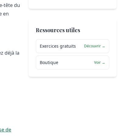
e-tête du
e en
Ressources utiles
Exercices gratuits
Découvrir →
z déjà la
Boutique
Voir →
se de