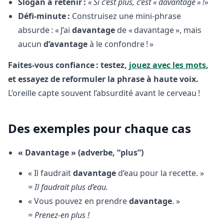
Slogan à retenir :
« Si c’est plus, c’est « davantage » !»
Défi-minute :
Construisez une mini-phrase
absurde : « J’ai
davantage
de « davantage », mais
aucun
d’avantage
à le confondre ! »
Faites-vous confiance : testez,
jouez avec les mots
,
et essayez de reformuler la phrase à haute voix.
L’oreille capte souvent l’absurdité avant le cerveau !
Des exemples pour chaque cas
« Davantage » (adverbe, “plus”)
« Il faudrait
davantage
d’eau pour la recette. »
= Il faudrait plus d’eau.
« Vous pouvez en prendre
davantage
. »
= Prenez-en plus !