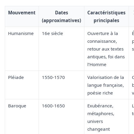
Mouvement
Dates
Caractéristiques
(approximatives)
principales
Humanisme
16e siècle
Ouverture à la
connaissance,
retour aux textes
s
antiques, foi dans
l’Homme
Pléiade
1550-1570
Valorisation de la
C
langue française,
poésie riche
Baroque
1600-1650
Exubérance,
L
métaphores,
t
univers
changeant