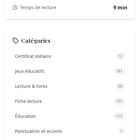
Quels sont les pièges à éviter pour ne pas confondre
9 min
Temps de lecture
les mouvements ?
Mémoriser et progresser grâce aux mouvements
littéraires
Catégories
Certificat Voltaire
12
Jeux éducatifs
181
Lecture & livres
60
Fiche lecture
101
Éducation
115
Ponctuation et accents
7