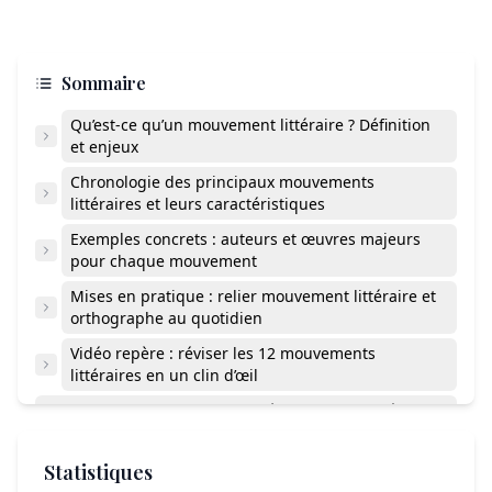
Sommaire
Qu’est-ce qu’un mouvement littéraire ? Définition
et enjeux
Chronologie des principaux mouvements
littéraires et leurs caractéristiques
Exemples concrets : auteurs et œuvres majeurs
pour chaque mouvement
Mises en pratique : relier mouvement littéraire et
orthographe au quotidien
Vidéo repère : réviser les 12 mouvements
littéraires en un clin d’œil
Existe-t-il des mouvements littéraires du 21e siècle ?
Comment trouver une fiche de révision ou un PDF sur
les mouvements littéraires ?
Statistiques