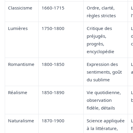
Classicisme
1660-1715
Ordre, clarté,
L
règles strictes
l
Lumières
1750-1800
Critique des
préjugés,
d
progrès,
encyclopédie
Romantisme
1800-1850
Expression des
sentiments, goût
a
du sublime
Réalisme
1850-1890
Vie quotidienne,
L
observation
fidèle, détails
Naturalisme
1870-1900
Science appliquée
à la littérature,
f