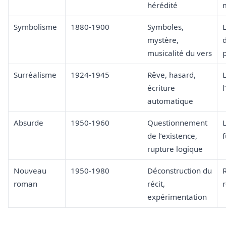
hérédité
m
Symbolisme
1880-1900
Symboles,
L
mystère,
d
musicalité du vers
Surréalisme
1924-1945
Rêve, hasard,
L
écriture
l
automatique
Absurde
1950-1960
Questionnement
de l’existence,
f
rupture logique
Nouveau
1950-1980
Déconstruction du
R
roman
récit,
expérimentation