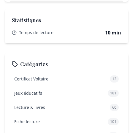
Comment savoir si un livre est vraiment Montessori?
Les livres Montessori sont-ils adaptés à tous les
Statistiques
enfants?
Quels sont les bénéfices des livres Montessori pour le
10 min
Temps de lecture
développement de l’enfant?
Catégories
Certificat Voltaire
12
Jeux éducatifs
181
Lecture & livres
60
Fiche lecture
101