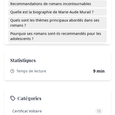
Recommandations de romans incontournables
Quelle est la biographie de Marie-Aude Murail ?
Quels sont les thèmes principaux abordés dans ses
romans ?
Pourquoi ses romans sont-ils recommandés pour les
adolescents ?
Quels prix littéraires Marie-Aude Murail a-t-elle
remportés ?
Statistiques
Où peut-on trouver ses romans ?
9 min
Temps de lecture
Catégories
Certificat Voltaire
12