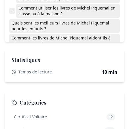
Comment utiliser les livres de Michel Piquemal en
classe ou à la maison ?
Quels sont les meilleurs livres de Michel Piquemal
pour les enfants ?
Comment les livres de Michel Piquemal aident-ils à
développer la réflexion chez les enfants ?
À partir de quel âge peut-on lire les livres de Michel
Piquemal avec les enfants ?
Statistiques
Les livres de Michel Piquemal sont-ils utilisés dans les
10 min
Temps de lecture
programmes scolaires ?
Où peut-on acheter les livres de Michel Piquemal ?
Quels sont les thèmes principaux abordés dans les
livres de Michel Piquemal ?
Catégories
Existe-t-il des adaptations des livres de Michel
Piquemal en d’autres formats (audio, numérique) ?
Certificat Voltaire
12