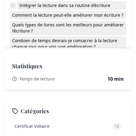
Intégrer la lecture dans sa routine d’écriture
Comment la lecture peut-elle améliorer mon écriture ?
Quels types de livres sont les meilleurs pour améliorer
l’écriture ?
Combien de temps devrais-je consacrer à la lecture
chaque jour pour voir une amélioration ?
La lecture numérique est-elle aussi efficace que la
lecture papier ?
Statistiques
Faut-il lire des livres difficiles pour améliorer son
écriture ?
10 min
Temps de lecture
Comment pratiquer la lecture critique ?
Est-il important de lire dans la langue dans laquelle je
souhaite écrire ?
Catégories
Quelles techniques d’écriture puis-je apprendre en
lisant des romans classiques ?
Certificat Voltaire
12