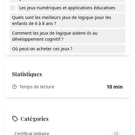
Les jeux numériques et applications éducatives
Quels sont les meilleurs jeux de logique pour les
enfants de 6 à 8 ans ?
Comment les jeux de logique aident-ils au
développement cognitif ?
Où peut-on acheter ces jeux ?
Combien de temps les enfants devraient-ils jouer à
des jeux de logique chaque jour ?
Statistiques
Les jeux numériques sont-ils aussi efficaces que les
jeux traditionnels ?
10 min
Temps de lecture
Comment choisir le bon jeu de logique pour mon
enfant ?
Les jeux de logique conviennent-ils à tous les enfants
de 6 à 8 ans ?
Catégories
Certificat Voltaire
12