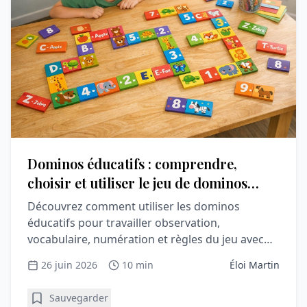
Dominos éducatifs : comprendre,
choisir et utiliser le jeu de dominos
pour apprendre en s’amusant
Découvrez comment utiliser les dominos
éducatifs pour travailler observation,
vocabulaire, numération et règles du jeu avec
l’enfant.
26 juin 2026
10 min
Éloi Martin
Sauvegarder