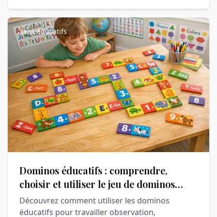
Jeux éducatifs
Dominos éducatifs : comprendre,
choisir et utiliser le jeu de dominos
pour apprendre en s’amusant
Découvrez comment utiliser les dominos
éducatifs pour travailler observation,