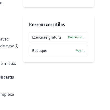
x.
Ressources utiles
Exercices gratuits
Découvrir →
 avec
 de
cycle 3
,
Boutique
Voir →
le mieux.
shcards
complexe