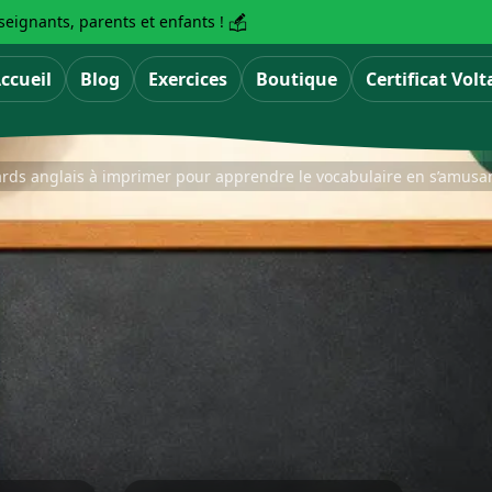
eignants, parents et enfants !
ccueil
Blog
Exercices
Boutique
Certificat Volt
ards anglais à imprimer pour apprendre le vocabulaire en s’amusa