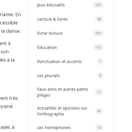
Jeux éducatifs
181
rlante. En
Lecture & livres
60
cessible
 la danse.
Fiche lecture
101
ent à
Éducation
115
à son
es à la
Ponctuation et accents
7
Les pluriels
5
Faux amis et autres petits
11
pièges
vent très
mprend
Actualités et opinions sur
81
l'orthographe
sayer, à
Les homophones
12