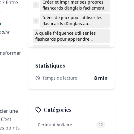
s ? Entre
Créer et imprimer ses propres
flashcards d’anglais facilement
.
Idées de jeux pour utiliser les
à
flashcards d’anglais au
quotidien
oire
À quelle fréquence utiliser les
flashcards pour apprendre
l’anglais ?
Les flashcards sont-elles adaptées
ransformer
aux enfants DYS ou TDAH ?
Installer l’anglais dans le quotidien,
Statistiques
sans pression
8 min
Temps de lecture
Catégories
cier une
 C’est
Certificat Voltaire
12
es points