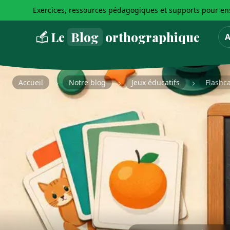
Exercices, ressources pédagogiques et supports pour ens
Le
Blog
orthographique
A
Accueil
Notre blog
Jeux éducatifs
Flashc