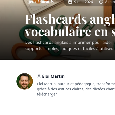
Jeux éducatifs
9 mai 2026
8 min
Flashcards angl
vocabulaire en 
Des flashcards anglais à imprimer pour aider 
supports simples, ludiques et faciles à utiliser.
Éloi Martin
Éloi Martin, auteur et pédagogue, transforme
grâce à des astuces claires, des dictées chan
télécharger.