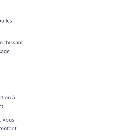
ou les
richissant
ssage
nt ou à
t.
t. Vous
l’enfant