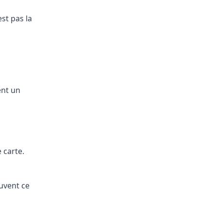
est pas la
ent un
 carte.
uvent ce