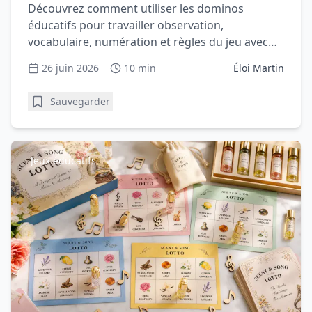
pour apprendre en s’amusant
Découvrez comment utiliser les dominos
éducatifs pour travailler observation,
vocabulaire, numération et règles du jeu avec
l’enfant.
26 juin 2026
10 min
Éloi Martin
Sauvegarder
Jeux éducatifs