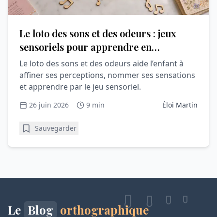
Le loto des sons et des odeurs : jeux
sensoriels pour apprendre en
s’amusant
Le loto des sons et des odeurs aide l’enfant à
affiner ses perceptions, nommer ses sensations
et apprendre par le jeu sensoriel.
26 juin 2026
9 min
Éloi Martin
Sauvegarder
Le
Blog
orthographique