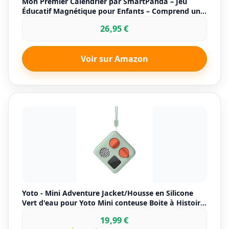
Mon Premier Calendrier par SmartPanda – Jeu
Éducatif Magnétique pour Enfants – Comprend une
Horloge, une Station Météo et des Émotions – Pour
26,95 €
Garçons et Filles, Mur ou Frigo – 30x40cm, en
Français
Voir sur Amazon
Yoto - Mini Adventure Jacket/Housse en Silicone
Vert d'eau pour Yoto Mini conteuse Boite à Histoire
pour Enfant
19,99 €