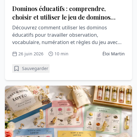
Dominos éducatifs : comprendre,
choisir et utiliser le jeu de dominos
pour apprendre en s’amusant
Découvrez comment utiliser les dominos
éducatifs pour travailler observation,
vocabulaire, numération et règles du jeu avec
l’enfant.
26 juin 2026
10 min
Éloi Martin
Sauvegarder
Jeux éducatifs