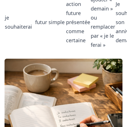
action
Je
demain »
future
souh
je
ou
futur simple
présentée
son
souhaiterai
remplacer
comme
anni
par « je le
certaine
dema
ferai »