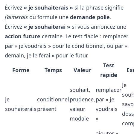
Écrivez
« je souhaiterais »
si la phrase signifie
j’aimerais
ou formule une
demande polie
.
Écrivez
« je souhaiterai »
si vous annoncez une
action future
certaine. Le test fiable : remplacer
par « je voudrais » pour le conditionnel, ou par «
demain, je le ferai » pour le futur.
Test
Forme
Temps
Valeur
Ex
rapide
Je
souhait,
remplacer
souh
je
conditionnel
prudence,
par « je
savoi
souhaiterais
présent
valeur
voudrais
doss
modale
»
comp
ajouter «