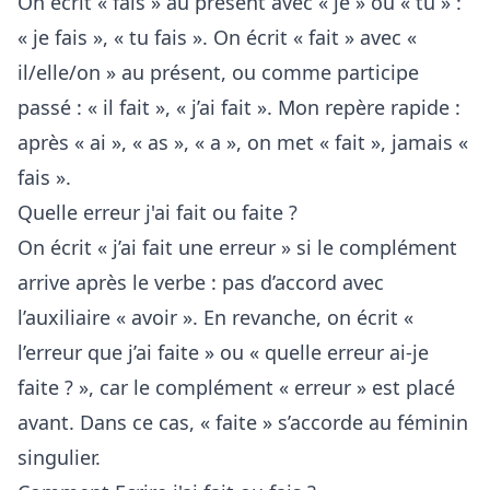
On écrit « fais » au présent avec « je » ou « tu » :
« je fais », « tu fais ». On écrit « fait » avec «
il/elle/on » au présent, ou comme participe
passé : « il fait », « j’ai fait ». Mon repère rapide :
après « ai », « as », « a », on met « fait », jamais «
fais ».
Quelle erreur j'ai fait ou faite ?
On écrit « j’ai fait une erreur » si le complément
arrive après le verbe : pas d’accord avec
l’auxiliaire « avoir ». En revanche, on écrit «
l’erreur que j’ai faite » ou « quelle erreur ai-je
faite ? », car le complément « erreur » est placé
avant. Dans ce cas, « faite » s’accorde au féminin
singulier.