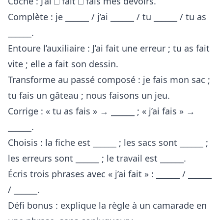
Coche : J’ai □ fait □ fais mes devoirs.
Complète : je ______ / j’ai ______ / tu ______ / tu as
______.
Entoure l’auxiliaire : J’ai fait une erreur ; tu as fait
vite ; elle a fait son dessin.
Transforme au passé composé : je fais mon sac ;
tu fais un gâteau ; nous faisons un jeu.
Corrige : « tu as fais » → ______ ; « j’ai fais » →
______.
Choisis : la fiche est ______ ; les sacs sont ______ ;
les erreurs sont ______ ; le travail est ______.
Écris trois phrases avec « j’ai fait » : ______ / ______
/ ______.
Défi bonus : explique la règle à un camarade en