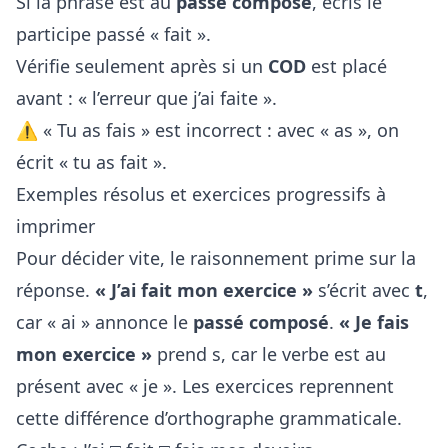
Si la phrase est au
passé composé
, écris le
participe passé « fait ».
Vérifie seulement après si un
COD
est placé
avant : « l’erreur que j’ai faite ».
⚠️ « Tu as fais » est incorrect : avec « as », on
écrit « tu as fait ».
Exemples résolus et exercices progressifs à
imprimer
Pour décider vite, le raisonnement prime sur la
réponse.
« J’ai fait mon exercice »
s’écrit avec
t
,
car « ai » annonce le
passé composé
.
« Je fais
mon exercice »
prend s, car le verbe est au
présent avec « je ». Les exercices reprennent
cette différence d’orthographe grammaticale.