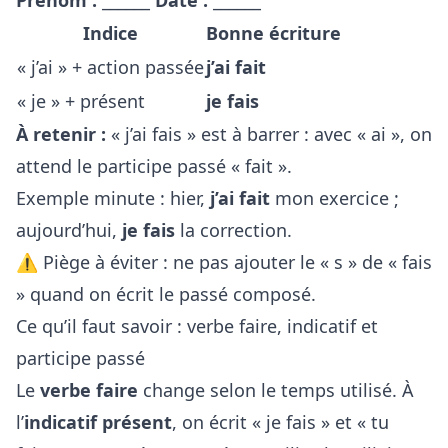
Prénom :
______
Date :
______
Indice
Bonne écriture
« j’ai » + action passée
j’ai fait
« je » + présent
je fais
À retenir :
« j’ai fais » est à barrer : avec « ai », on
attend le participe passé « fait ».
Exemple minute : hier,
j’ai fait
mon exercice ;
aujourd’hui,
je fais
la correction.
⚠️ Piège à éviter : ne pas ajouter le « s » de « fais
» quand on écrit le passé composé.
Ce qu’il faut savoir : verbe faire, indicatif et
participe passé
Le
verbe faire
change selon le temps utilisé. À
l’
indicatif présent
, on écrit « je fais » et « tu