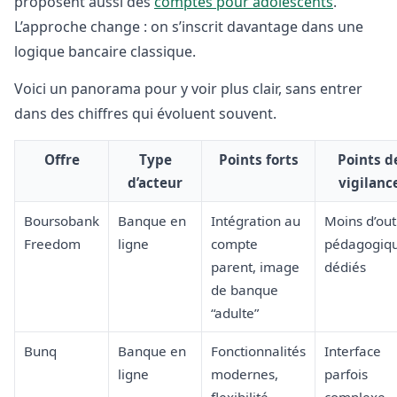
proposent aussi des
comptes pour adolescents
.
L’approche change : on s’inscrit davantage dans une
logique bancaire classique.
Voici un panorama pour y voir plus clair, sans entrer
dans des chiffres qui évoluent souvent.
Offre
Type
Points forts
Points d
d’acteur
vigilanc
Boursobank
Banque en
Intégration au
Moins d’outi
Freedom
ligne
compte
pédagogiq
parent, image
dédiés
de banque
“adulte”
Bunq
Banque en
Fonctionnalités
Interface
ligne
modernes,
parfois
flexibilité
complexe