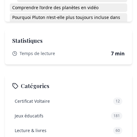
Comprendre l’ordre des planètes en vidéo
Pourquoi Pluton n’est-elle plus toujours incluse dans
les phrases ?
Mon enfant dys peut-il utiliser ces phrases ?
Statistiques
Retenir l’ordre des planètes, vraiment à la portée de
tous
7 min
Temps de lecture
Catégories
Certificat Voltaire
12
Jeux éducatifs
181
Lecture & livres
60