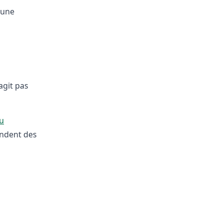
 une
’agit pas
u
endent des