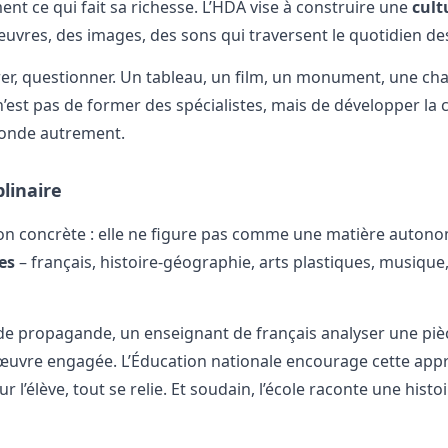
ment ce qui fait sa richesse. L’HDA vise à construire une
cult
uvres, des images, des sons qui traversent le quotidien des
parer, questionner. Un tableau, un film, un monument, une c
n’est pas de former des spécialistes, mais de développer la c
 monde autrement.
linaire
ion concrète : elle ne figure pas comme une matière auton
es
– français, histoire-géographie, arts plastiques, musique,
de propagande, un enseignant de français analyser une piè
 œuvre engagée. L’Éducation nationale encourage cette app
l’élève, tout se relie. Et soudain, l’école raconte une histo