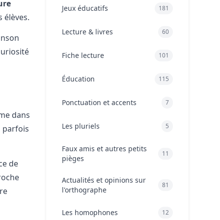
ure
Jeux éducatifs
181
 élèves.
Lecture & livres
60
hanson
uriosité
Fiche lecture
101
Éducation
115
Ponctuation et accents
7
ome dans
Les pluriels
5
 parfois
Faux amis et autres petits
11
pièges
ce de
roche
Actualités et opinions sur
81
l'orthographe
ire
Les homophones
12