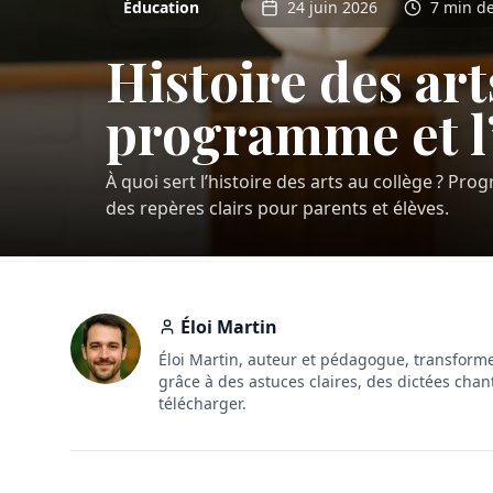
Éducation
24 juin 2026
7 min de
Histoire des art
programme et l
À quoi sert l’histoire des arts au collège ? P
des repères clairs pour parents et élèves.
Éloi Martin
Éloi Martin, auteur et pédagogue, transforme
grâce à des astuces claires, des dictées chan
télécharger.