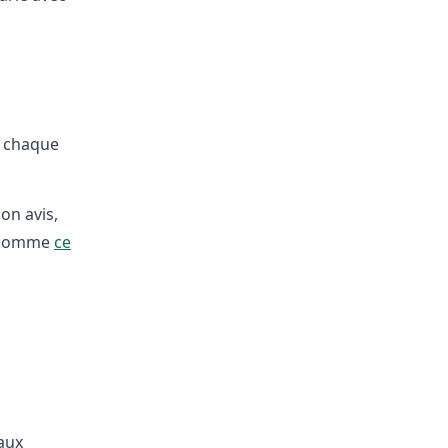
r chaque
on avis,
es comme
ce
aux