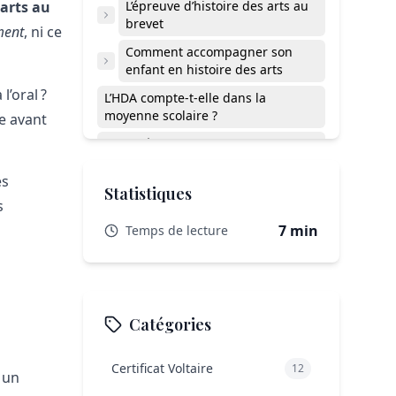
 arts au
L’épreuve d’histoire des arts au
brevet
ent
, ni ce
Comment accompagner son
enfant en histoire des arts
l’oral ?
L’HDA compte-t-elle dans la
moyenne scolaire ?
e avant
Faut-il être bon en histoire pour
réussir l’HDA ?
es
L’histoire des arts, un allié souvent
Statistiques
s
sous-estimé
7 min
Temps de lecture
Catégories
Certificat Voltaire
12
 un