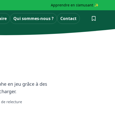
Apprendre en s’amusant ✨
aire
Qui sommes-nous ?
Contact
phe en jeu grâce à des
charger.
e de relecture