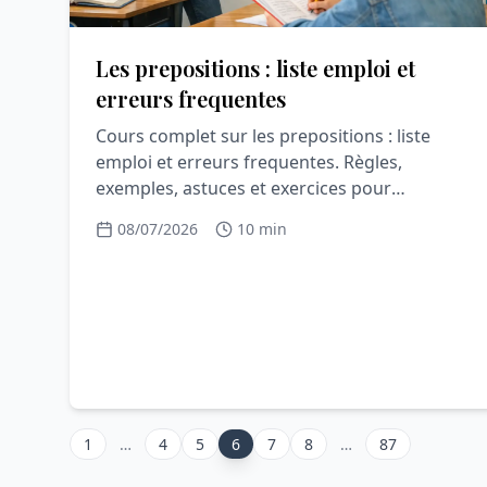
Les prepositions : liste emploi et
erreurs frequentes
Cours complet sur les prepositions : liste
emploi et erreurs frequentes. Règles,
exemples, astuces et exercices pour
comprendre et progresser en grammaire.
08/07/2026
10 min
1
…
4
5
6
7
8
…
87