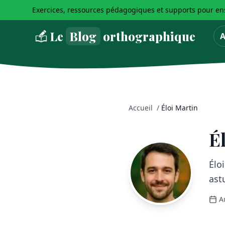
Exercices, ressources pédagogiques et supports pour ens
Le
Blog
orthographique
A
Accueil
/
Éloi Martin
É
Élo
ast
A