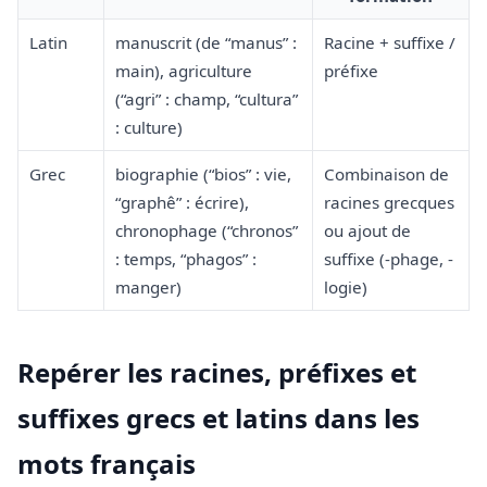
Latin
manuscrit (de “manus” :
Racine + suffixe /
main), agriculture
préfixe
(“agri” : champ, “cultura”
: culture)
Grec
biographie (“bios” : vie,
Combinaison de
“graphê” : écrire),
racines grecques
chronophage (“chronos”
ou ajout de
: temps, “phagos” :
suffixe (-phage, -
manger)
logie)
Repérer les racines, préfixes et
suffixes grecs et latins dans les
mots français