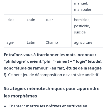
manuel,
manipuler
-cide
Latin
Tuer
homicide,
pesticide,
suicide
agri-
Latin
Champ
agriculture
Entraînez-vous à fractionner les mots inconnus :
“philologie” devient “phil-” (aimer) + “-logie” (étude),
donc “étude de l’amour” (en fait, étude de la langue
!)
. Ce petit jeu de décomposition devient vite addictif.
Stratégies mémotechniques pour apprendre
les morphèmes
Chanter :
mettre les préfixes et suffixes en