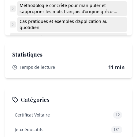
Méthodologie concrète pour manipuler et
s’approprier les mots français d’origine gréco-
latine
Cas pratiques et exemples d’application au
quotidien
Comment différencier rapidement un mot d’origine
latine d’un mot d’origine grecque ?
Existe-t-il des ressources à télécharger pour
Statistiques
s’entraîner sur les racines latines et grecques ?
11 min
Temps de lecture
Pourquoi apprendre la formation des mots aide-t-il à
progresser en orthographe ?
Quels niveaux scolaires sont concernés par cette
approche ?
Catégories
Mémoriser les origines pour progresser pas à pas
Certificat Voltaire
12
Jeux éducatifs
181