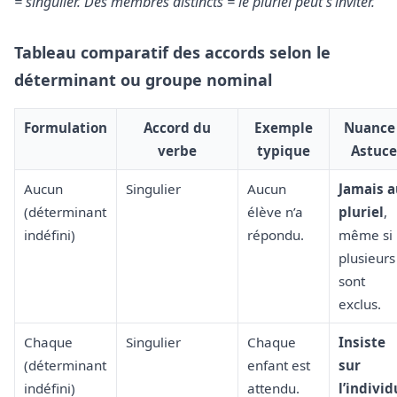
= singulier. Des membres distincts = le pluriel peut s’inviter.
Tableau comparatif des accords selon le
déterminant ou groupe nominal
Formulation
Accord du
Exemple
Nuance 
verbe
typique
Astuce
Aucun
Singulier
Aucun
Jamais a
(déterminant
élève n’a
pluriel
,
indéfini)
répondu.
même si
plusieurs
sont
exclus.
Chaque
Singulier
Chaque
Insiste
(déterminant
enfant est
sur
indéfini)
attendu.
l’individ