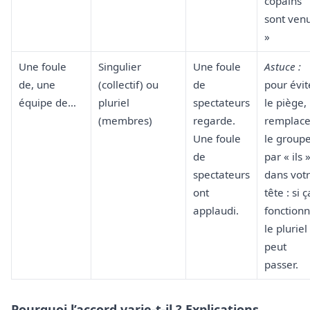
copains
sont ven
»
Une foule
Singulier
Une foule
Astuce :
de, une
(collectif) ou
de
pour évit
équipe de…
pluriel
spectateurs
le piège,
(membres)
regarde.
remplace
Une foule
le group
de
par « ils 
spectateurs
dans vot
ont
tête : si ç
applaudi.
fonctionn
le pluriel
peut
passer.
Pourquoi l’accord varie-t-il ? Explications