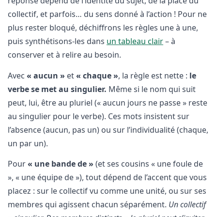
réponse dépend de l’identité du sujet, de la place du
collectif, et parfois… du sens donné à l’action ! Pour ne
plus rester bloqué, déchiffrons les règles une à une,
puis synthétisons-les dans
un tableau clair
– à
conserver et à relire au besoin.
Avec
« aucun »
et
« chaque »
, la règle est nette :
le
verbe se met au singulier.
Même si le nom qui suit
peut, lui, être au pluriel (« aucun jours ne passe » reste
au singulier pour le verbe). Ces mots insistent sur
l’absence (aucun, pas un) ou sur l’individualité (chaque,
un par un).
Pour
« une bande de »
(et ses cousins « une foule de
», « une équipe de »), tout dépend de l’accent que vous
placez : sur le collectif vu comme une unité, ou sur ses
membres qui agissent chacun séparément.
Un collectif