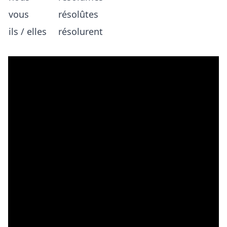
vous
résolûtes
ils / elles
résolurent