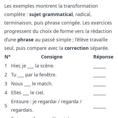
Les exemples montrent la transformation
complète :
sujet grammatical
, radical,
terminaison, puis phrase corrigée. Les exercices
progressent du choix de forme vers la rédaction
d’une
phrase
au passé simple ; l’élève travaille
seul, puis compare avec la
correction
séparée.
N°
Consigne
Réponse
1
Hier, je ___ la scène.
______
2
Tu ___ par la fenêtre.
______
3
Nous ___ le match.
______
4
Elles ___ le ciel.
______
Entoure : je regardai / regarda /
5
______
regardais.