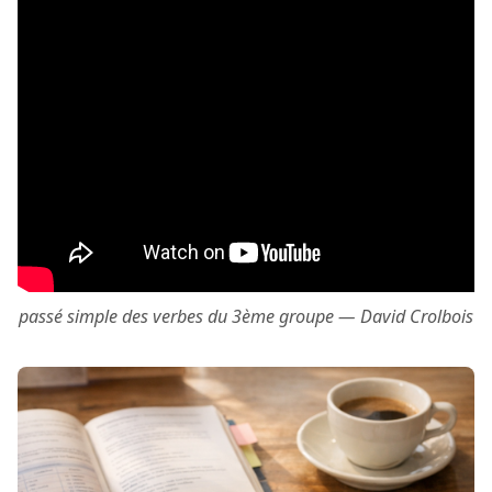
passé simple des verbes du 3ème groupe — David Crolbois