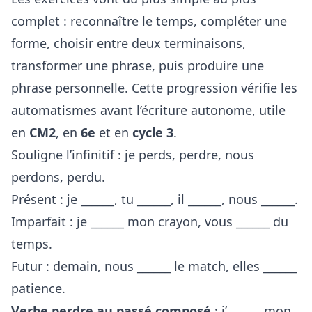
complet : reconnaître le temps, compléter une
forme, choisir entre deux terminaisons,
transformer une phrase, puis produire une
phrase personnelle. Cette progression vérifie les
automatismes avant l’écriture autonome, utile
en
CM2
, en
6e
et en
cycle 3
.
Souligne l’infinitif : je perds, perdre, nous
perdons, perdu.
Présent : je ______, tu ______, il ______, nous ______.
Imparfait : je ______ mon crayon, vous ______ du
temps.
Futur : demain, nous ______ le match, elles ______
patience.
Verbe perdre au passé composé
: j’______ mon