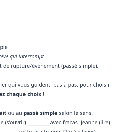
ple
rève qui interrompt
 et de rupture/événement (passé simple).
mer qui vous guident, pas à pas, pour choisir
iez chaque choix
!
ait
ou au
passé simple
selon le sens.
e (s’ouvrir) _________ avec fracas. Jeanne (lire)
______ un bruit étrange. Elle (se lever)