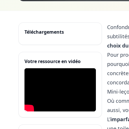
Confondre
Téléchargements
subtilit
choix d
Pour prog
Votre ressource en vidéo
pourquoi
concrète
concord
Mini-leç
Où commen
aussi, v
L’
imparf
une toile