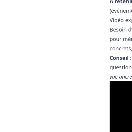
À reteni
(événeme
Vidéo exp
Besoin d
pour mém
concrets
Conseil
:
question
vue ancre