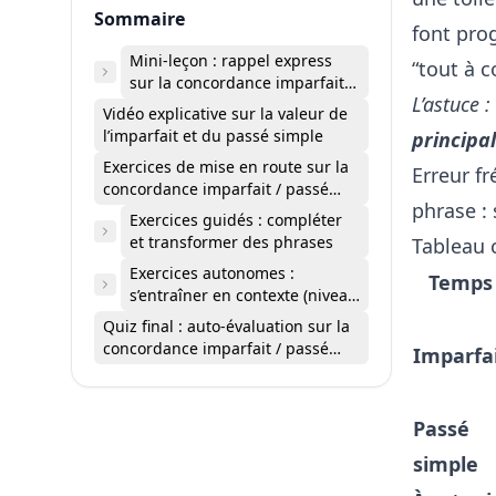
Sommaire
font pro
Mini-leçon : rappel express
“tout à c
sur la concordance imparfait /
L’astuce :
passé simple
Vidéo explicative sur la valeur de
l’imparfait et du passé simple
principa
Exercices de mise en route sur la
Erreur fr
concordance imparfait / passé
phrase :
simple
Exercices guidés : compléter
et transformer des phrases
Tableau 
Exercices autonomes :
Temps
s’entraîner en contexte (niveau
avancé)
Quiz final : auto-évaluation sur la
concordance imparfait / passé
Imparfa
simple
Passé
simple