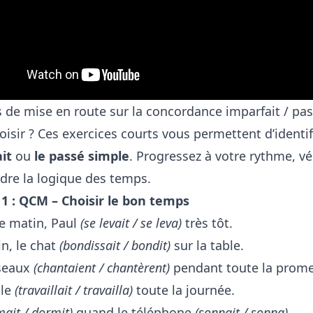
s de mise en route sur la concordance imparfait / pa
oisir ? Ces exercices courts vous permettent d’identif
ait
ou
le passé simple
. Progressez à votre rythme, v
re la logique des temps.
 1 : QCM – Choisir le bon temps
 matin, Paul
(se levait / se leva)
très tôt.
n, le chat
(bondissait / bondit)
sur la table.
seaux
(chantaient / chantèrent)
pendant toute la prom
lle
(travaillait / travailla)
toute la journée.
mait / dormit)
quand le téléphone
(sonnait / sonna)
.