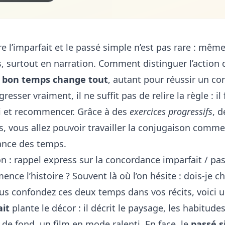
 l’imparfait et le passé simple n’est pas rare : même 
és, surtout en narration. Comment distinguer l’action
u bon temps change tout
, autant pour réussir un co
resser vraiment, il ne suffit pas de relire la règle : i
 et recommencer. Grâce à des
exercices progressifs
, 
s, vous allez pouvoir travailler la conjugaison comm
ance des temps.
on : rappel express sur la concordance imparfait / pa
ce l’histoire ? Souvent là où l’on hésite : dois-je ch
ous confondez ces deux temps dans vos récits, voici 
ait
plante le décor : il décrit le paysage, les habitude
 de fond, un film en mode ralenti. En face, le
passé s