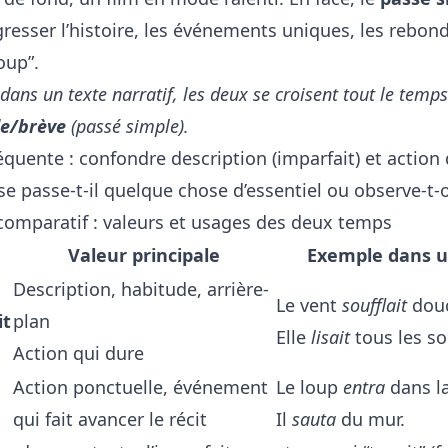
gresser l’histoire, les événements uniques, les rebon
oup”.
 dans un texte narratif, les deux se croisent tout le temps 
le/brève
(passé simple).
équente : confondre description (imparfait) et action q
 se passe-t-il quelque chose d’essentiel ou observe-
comparatif : valeurs et usages des deux temps
Valeur principale
Exemple dans u
Description, habitude, arrière-
Le vent
soufflait
douc
it
plan
Elle
lisait
tous les so
Action qui dure
Action ponctuelle, événement
Le loup
entra
dans la
qui fait avancer le récit
Il
sauta
du mur.