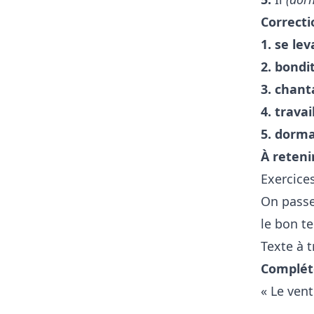
Correcti
1. se lev
2. bondi
3. chant
4. travai
5. dorma
À reteni
Exercice
On passe
le bon t
Texte à 
Compléte
« Le vent
_________