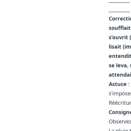
_________
Correcti
soufflait
s’ouvrit
lisait (i
entendit
se leva,
attendai
Astuce
:
s’impose 
Réécritu
Consign
Observez
La pluie