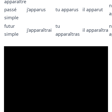
apparaître
n
passé
j’apparus
tu apparus
il apparut
a
simple
futur
tu
n
j’apparaîtrai
il apparaîtra
simple
apparaîtras
a