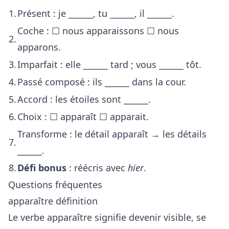
1.
Présent : je ______, tu ______, il ______.
Coche : ☐ nous apparaissons ☐ nous
2.
apparons.
3.
Imparfait : elle ______ tard ; vous ______ tôt.
4.
Passé composé : ils ______ dans la cour.
5.
Accord : les étoiles sont ______.
6.
Choix : ☐ apparaît ☐ apparait.
Transforme : le détail apparaît → les détails
7.
______.
8.
Défi bonus
: réécris avec
hier
.
Questions fréquentes
apparaître définition
Le verbe apparaître signifie devenir visible, se