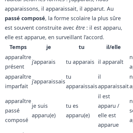
apparaissons, il apparaissait, il apparut. Au
passé composé
, la forme scolaire la plus sûre
est souvent construite avec
être
: il est apparu,
elle est apparue, en surveillant l’accord.
Temps
je
tu
il/elle
apparaître
n
j’apparais
tu apparais
il apparaît
présent
a
apparaître
tu
il
n
j’apparaissais
imparfait
apparaissais
apparaissait
a
il est
apparaître
n
je suis
tu es
apparu /
passé
apparu(e)
apparu(e)
elle est
composé
a
apparue